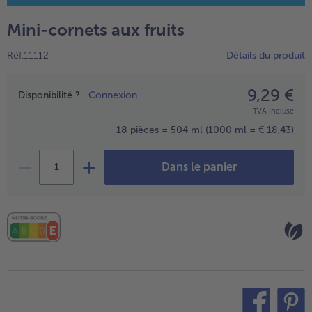
TousVins & Alcools
TousBIO
Ustensiles de cuisine
bofrost*free
Mini-cornets aux fruits
TousUstensiles de cuisine
Tousbofrost*free
Gâteaux & Tartes
High Protein
Réf.11112
Détails du produit
TousGâteaux & Tartes
TousHigh Protein
bofrost*plus.
Tousbofrost*plus.
9,29 €
Prix
Alternatives végétale
Disponibilité ?
Connexion
TVA incluse
TousAlternatives végétale
Friteuse à air chaud
18 pièces = 504 ml
(1000 ml = € 18,43)
TousFriteuse à air chaud
Dans le panier