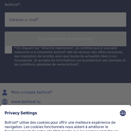
bofrost*.
Adresse e-mail
*
S'enregistrer maintenant
*
En cliquant sur "Sinscrire maintenant", je confirme que je souhaite
mabonner à la newsletter bofrost* afin de recevoir des offres exclusives,
des inspiration de recettes ainsi que toutes les actualités liées à nos
nouveautés. Je accepte les
informations sur la protection des données et
les conditions générales de vente bofrost*
.
Mon compte bofrost*
www.bofrost.lu
service@bofrost.lu
027863232
Lu-ve : 8h-20h Sa : 10h-16h