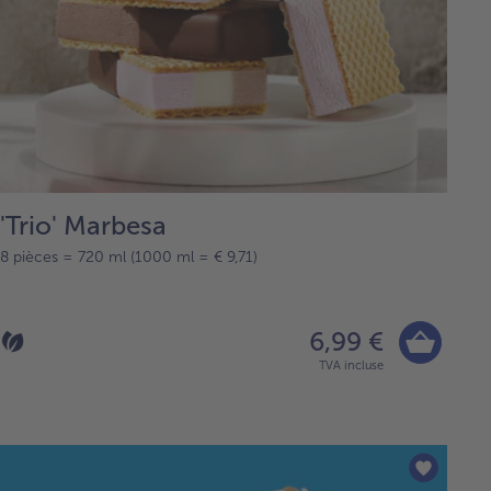
'Trio' Marbesa
8 pièces = 720 ml (1000 ml = € 9,71)
6,99 €
TVA incluse