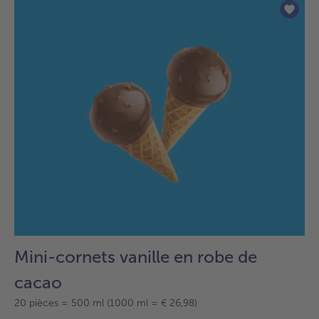
sur
la
liste.
Mini-cornets vanille en robe de
cacao
20 pièces = 500 ml (1000 ml = € 26,98)