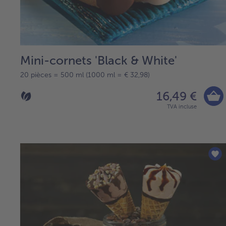
Mini-cornets 'Black & White'
20 pièces = 500 ml (1000 ml = € 32,98)
16,49 €
TVA incluse