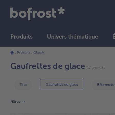
Produits
Univers thématique
La
liste
Produits
Glaces
a
été
Gaufrettes de glace
17 produits
actualisée.
Gaufrettes de glace
Tout
Bâtonnets 
Filtres