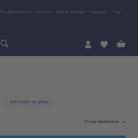
nfos alimentaires
Service
Aide & contact
Français
Spécialités de glace
par pertinence
Tri