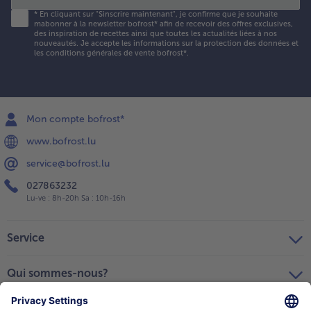
*
En cliquant sur "Sinscrire maintenant", je confirme que je souhaite
mabonner à la newsletter bofrost* afin de recevoir des offres exclusives,
des inspiration de recettes ainsi que toutes les actualités liées à nos
nouveautés. Je accepte les
informations sur la protection des données et
les conditions générales de vente bofrost*
.
Mon compte bofrost*
www.bofrost.lu
service@bofrost.lu
027863232
Lu-ve : 8h-20h Sa : 10h-16h
Service
Qui sommes-nous?
Catégories