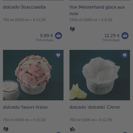
dolcedo Stracciatella
Von Meisterhand glace aux
- 5 € à l’achat de 7 menus au choix
noix
750 ml (1000 ml = € 13,19)
1500 ml (1000 ml = € 8,19)
9,89 €
12,29 €
TVA incluse
TVA incluse
dolcedo Yaourt-fraise
dolcedo 'dolcedo' Citron
750 ml (1000 ml = € 13,32)
750 ml (1000 ml = € 12,39)