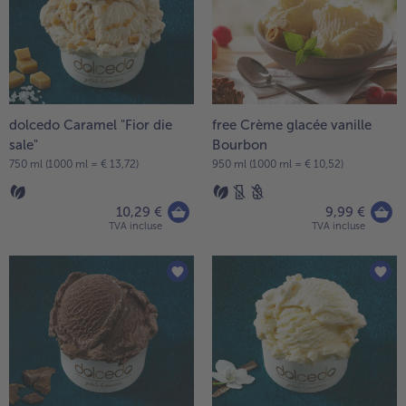
dolcedo Caramel "Fior die
free Crème glacée vanille
sale"
Bourbon
750 ml (1000 ml = € 13,72)
950 ml (1000 ml = € 10,52)
10,29 €
9,99 €
TVA incluse
TVA incluse