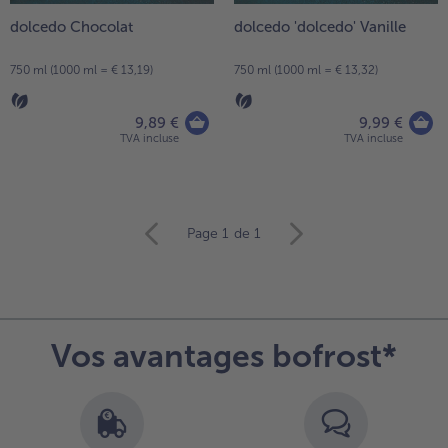
dolcedo Chocolat
dolcedo 'dolcedo' Vanille
750 ml (1000 ml = € 13,19)
750 ml (1000 ml = € 13,32)
9,89 €
9,99 €
TVA incluse
TVA incluse
Continuer
Page 1
de 1
avec
la
vue
d’ensemble
des
Vos avantages bofrost*
articles.
Vous
avez
24
articles