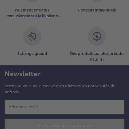
sur
la
Paiement effectué
Conseils individuels
liste.
exclusivement à la livraison
Échange gratuit
Des produits au plus près du
naturel
Newsletter
Inscrivez-vous pour recevoir les offres et les nouveautés de
bofrost*.
Adresse e-mail
*
S'enregistrer maintenant