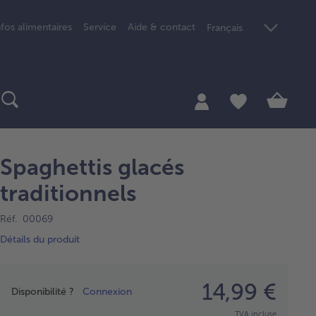
nfos alimentaires
Service
Aide & contact
Français
Spaghettis glacés
traditionnels
Réf. 00069
Détails du produit
Prix
14,99 €
Disponibilité ?
Connexion
TVA incluse