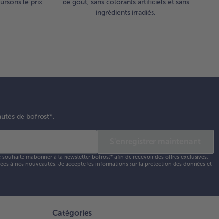
rsons le prix
de goût, sans colorants artificiels et sans
ingrédients irradiés.
autés de bofrost*.
S'enregistrer maintenant
e souhaite mabonner à la newsletter bofrost* afin de recevoir des offres exclusives,
 liées à nos nouveautés. Je accepte les
informations sur la protection des données et
Catégories