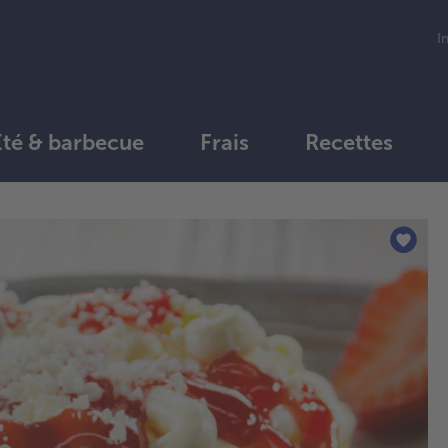
I
Été & barbecue
Frais
Recettes