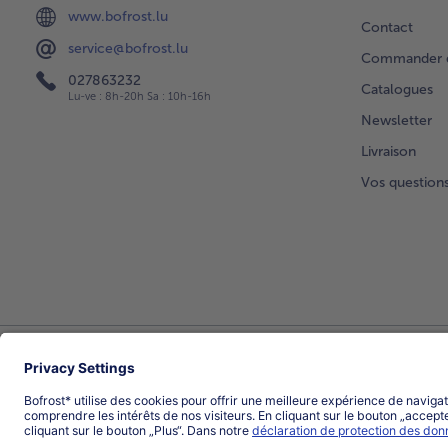
www.bofrost.lu
Contact
service@bofrost.lu
Commander di
027863232
Catalogues
Lu-ve : 8h-20h Sa : 10h-16h
Newsletter
Livraison
Vos question