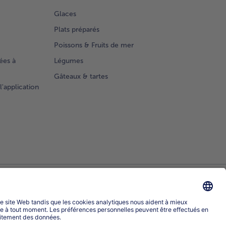
Glaces
Plats préparés
Poissons & Fruits de mer
ées à
Légumes
Gâteaux & tartes
l'application
Sélectionner le pays / la langue