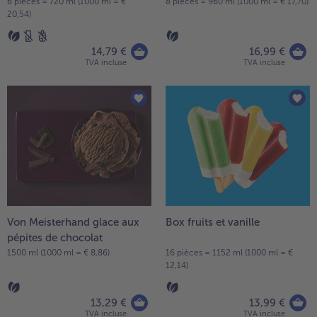
6 pièces = 720 ml (1000 ml = €
8 pièces = 960 ml (1000 ml = € 17,70)
20,54)
14,79 €
16,99 €
TVA incluse
TVA incluse
Von Meisterhand glace aux
Box fruits et vanille
pépites de chocolat
1500 ml (1000 ml = € 8,86)
16 pièces = 1152 ml (1000 ml = €
12,14)
13,29 €
13,99 €
TVA incluse
TVA incluse