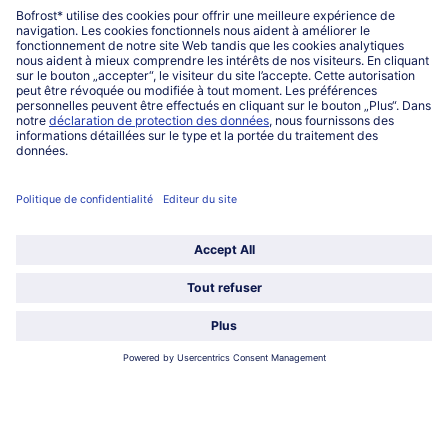
13,36)
10,69 €
9,89 €
TVA incluse
TVA incluse
'Trio' Marbesa
Crème glacée vanille aux
fruits rouges
8 pièces = 720 ml (1000 ml = € 9,71)
475 ml (1000 ml = € 16,61)
6,99 €
7,89 €
TVA incluse
TVA incluse