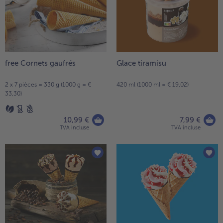
free Cornets gaufrés
Glace tiramisu
2 x 7 pièces = 330 g (1000 g = €
420 ml (1000 ml = € 19,02)
33,30)
10,99 €
7,99 €
TVA incluse
TVA incluse