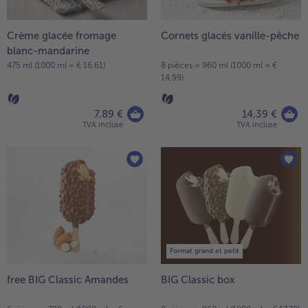
Crème glacée fromage
Cornets glacés vanille-pêche
blanc-mandarine
475 ml (1000 ml = € 16,61)
8 pièces = 960 ml (1000 ml = €
14,99)
7,89 €
14,39 €
TVA incluse
TVA incluse
Format grand et petit
free BIG Classic Amandes
BIG Classic box