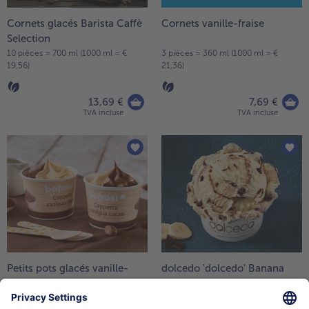
Cornets glacés Barista Caffè
Cornets vanille-fraise
Selection
10 pièces = 700 ml (1000 ml = €
3 pièces = 360 ml (1000 ml = €
19,56)
21,36)
13,69 €
7,69 €
TVA incluse
TVA incluse
Petits pots glacés vanille-
dolcedo 'dolcedo' Banana
cacao
Split
8 pièces = 800 ml (1000 ml = €
750 ml (1000 ml = € 13,19)