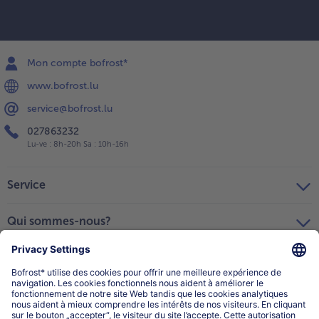
Mon compte bofrost*
www.bofrost.lu
service@bofrost.lu
027863232
Lu-ve : 8h-20h Sa : 10h-16h
Service
Qui sommes-nous?
Catégories