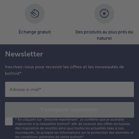
- 5 € à l’achat de 7 menus au choix
Échange gratuit
Des produits au plus près du
naturel
Newsletter
Inscrivez-vous pour recevoir les offres et les nouveautés de
bofrost*.
Adresse e-mail
*
S'enregistrer maintenant
*
En cliquant sur "Sinscrire maintenant", je confirme que je souhaite
mabonner à la newsletter bofrost* afin de recevoir des offres exclusives,
des inspiration de recettes ainsi que toutes les actualités liées à nos
nouveautés. Je accepte les
informations sur la protection des données et
les conditions générales de vente bofrost*
.