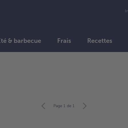
I
Été & barbecue
Frais
Recettes
Continuer
avec
la
vue
d’ensemble
des
articles.
Page 1
de 1
Vous
avez
0
articles