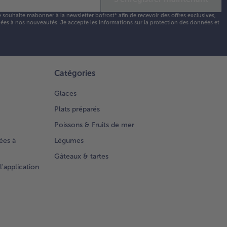
e souhaite mabonner à la newsletter bofrost* afin de recevoir des offres exclusives,
 liées à nos nouveautés. Je accepte les
informations sur la protection des données et
Catégories
Glaces
Plats préparés
Poissons & Fruits de mer
ées à
Légumes
Gâteaux & tartes
l'application