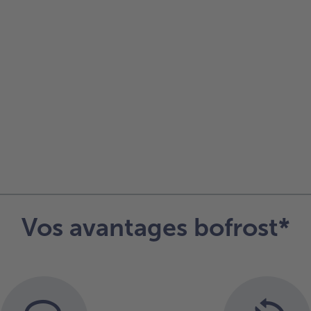
sur
la
liste.
Vos avantages bofrost*