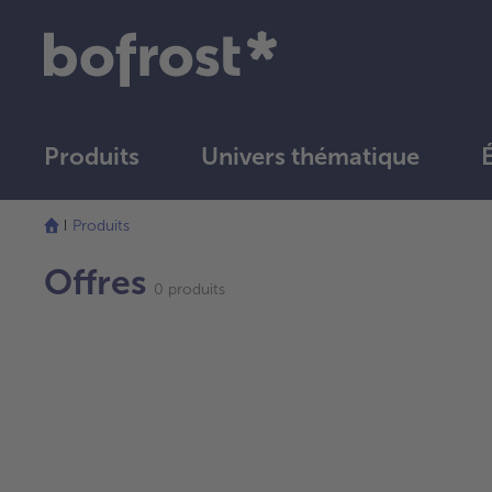
Produits
Univers thématique
Produits
Offres
0 produits
Continuer
avec
la
vue
d’ensemble