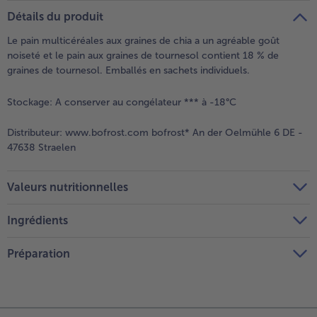
teilen
pin it
Détails du produit
- 5 € à l’achat de 7 menus au choix
Le pain multicéréales aux graines de chia a un agréable goût
noiseté et le pain aux graines de tournesol contient 18 % de
graines de tournesol. Emballés en sachets individuels.
Stockage:
A conserver au congélateur *** à -18°C
Distributeur:
www.bofrost.com bofrost* An der Oelmühle 6 DE -
47638 Straelen
Valeurs nutritionnelles
Ingrédients
Préparation