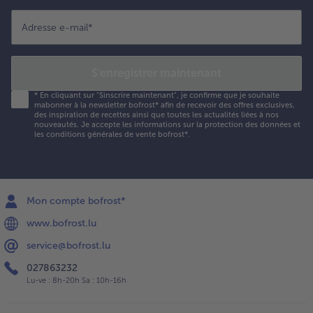
Adresse e-mail
*
S'enregistrer maintenant
*
En cliquant sur "Sinscrire maintenant", je confirme que je souhaite
mabonner à la newsletter bofrost* afin de recevoir des offres exclusives,
des inspiration de recettes ainsi que toutes les actualités liées à nos
nouveautés. Je accepte les
informations sur la protection des données et
les conditions générales de vente bofrost*
.
Mon compte bofrost*
www.bofrost.lu
service@bofrost.lu
027863232
Lu-ve : 8h-20h Sa : 10h-16h