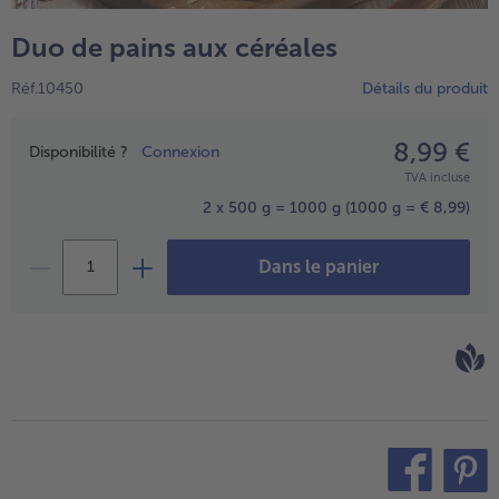
TousVins & Alcools
TousBIO
Ustensiles de cuisine
bofrost*free
Duo de pains aux céréales
TousUstensiles de cuisine
Tousbofrost*free
Gâteaux & Tartes
High Protein
Réf.10450
Détails du produit
TousGâteaux & Tartes
TousHigh Protein
bofrost*plus.
Tousbofrost*plus.
8,99 €
Prix
Alternatives végétale
Disponibilité ?
Connexion
TVA incluse
TousAlternatives végétale
Friteuse à air chaud
2 x 500 g = 1000 g
(1000 g = € 8,99)
TousFriteuse à air chaud
Dans le panier