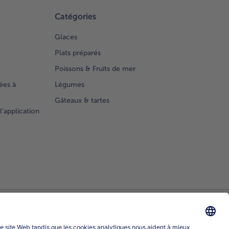
Catégories
Glaces
Plats préparés
Poissons & Fruits de mer
ées à
Légumes
Gâteaux & tartes
l'application
Sélectionner le pays / la langue