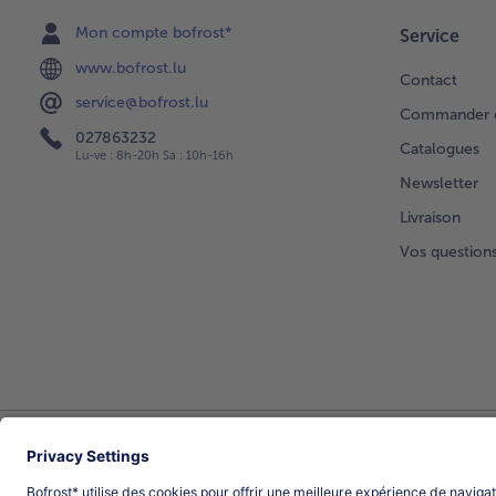
Mon compte bofrost*
Service
www.bofrost.lu
Contact
service@bofrost.lu
Commander di
027863232
Catalogues
Lu-ve : 8h-20h Sa : 10h-16h
Newsletter
Livraison
Vos question