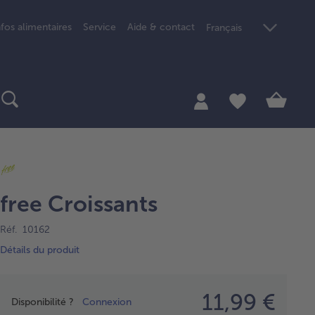
nfos alimentaires
Service
Aide & contact
Français
free Croissants
Réf. 10162
Détails du produit
Prix
11,99 €
Disponibilité ?
Connexion