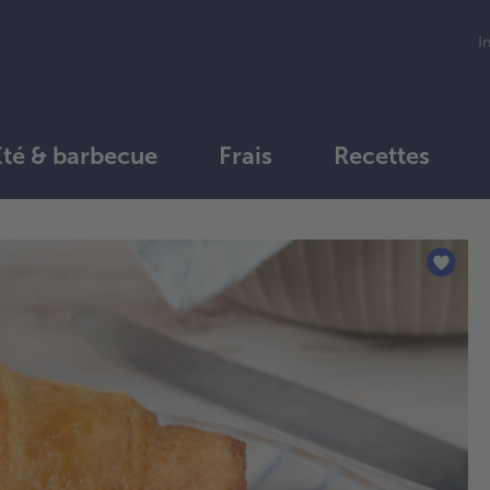
I
Été & barbecue
Frais
Recettes