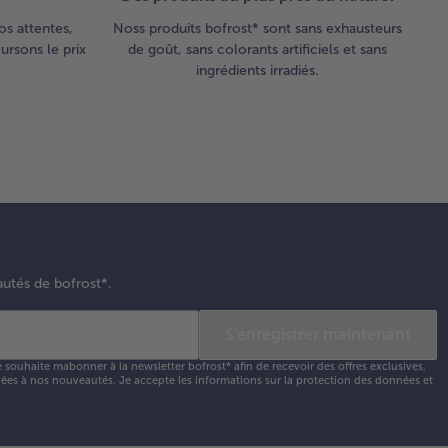
os attentes,
Noss produits bofrost* sont sans exhausteurs
rsons le prix
de goût, sans colorants artificiels et sans
ingrédients irradiés.
autés de bofrost*.
S'enregistrer maintenant
e souhaite mabonner à la newsletter bofrost* afin de recevoir des offres exclusives,
 liées à nos nouveautés. Je accepte les
informations sur la protection des données et