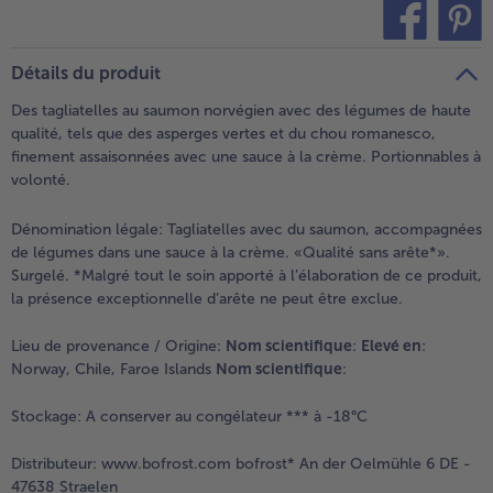
- 5 € à l’achat de 7 menus au choix
teilen
pin it
Détails du produit
Des tagliatelles au saumon norvégien avec des légumes de haute
qualité, tels que des asperges vertes et du chou romanesco,
finement assaisonnées avec une sauce à la crème. Portionnables à
volonté.
Dénomination légale:
Tagliatelles avec du saumon, accompagnées
de légumes dans une sauce à la crème. «Qualité sans arête*».
Surgelé. *Malgré tout le soin apporté à l’élaboration de ce produit,
la présence exceptionnelle d’arête ne peut être exclue.
Lieu de provenance / Origine:
Nom scientifique
:
Elevé en
:
Norway, Chile, Faroe Islands
Nom scientifique
:
Stockage:
A conserver au congélateur *** à -18°C
Distributeur:
www.bofrost.com bofrost* An der Oelmühle 6 DE -
47638 Straelen