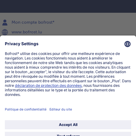
Mon compte bofrost*
www.bofrost.lu
service@bofrost.lu
027863232
Lu-ve : 8h-20h Sa : 10h-16h
Service
Qui sommes-nous?
Catégories