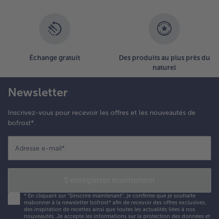
Échange gratuit
Des produits au plus près du
naturel
Newsletter
Inscrivez-vous pour recevoir les offres et les nouveautés de
bofrost*.
Adresse e-mail
*
S'enregistrer maintenant
*
En cliquant sur "Sinscrire maintenant", je confirme que je souhaite
mabonner à la newsletter bofrost* afin de recevoir des offres exclusives,
des inspiration de recettes ainsi que toutes les actualités liées à nos
nouveautés. Je accepte les
informations sur la protection des données et