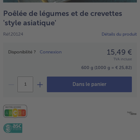
TousVins & Alcools
TousBIO
Ustensiles de cuisine
bofrost*free
Poêlée de légumes et de crevettes
TousUstensiles de cuisine
Tousbofrost*free
Gâteaux & Tartes
High Protein
'style asiatique'
TousGâteaux & Tartes
TousHigh Protein
bofrost*plus.
Réf.20124
Détails du produit
Tousbofrost*plus.
Alternatives végétale
15,49 €
Prix
TousAlternatives végétale
Disponibilité ?
Connexion
Friteuse à air chaud
TVA incluse
TousFriteuse à air chaud
600 g
(1000 g = € 25,82)
Dans le panier