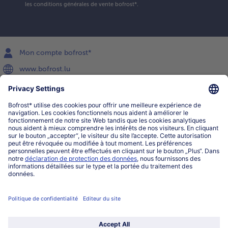
les conditions générales de vente bofrost*
.
Mon compte bofrost*
www.bofrost.lu
service@bofrost.lu
027863232
Lu-ve : 8h-20h Sa : 10h-16h
Service
Qui sommes-nous?
Catégories