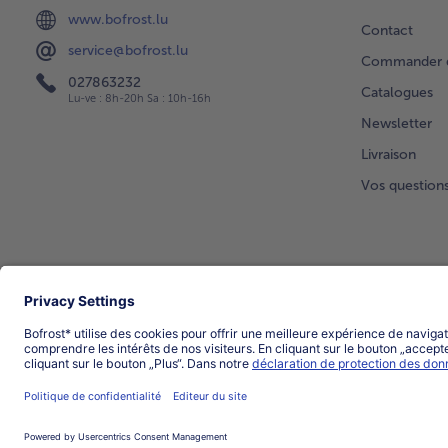
www.bofrost.lu
Contact
service@bofrost.lu
Commander di
027863232
Catalogues
Lu-ve : 8h-20h Sa : 10h-16h
Newsletter
Livraison
Vos question