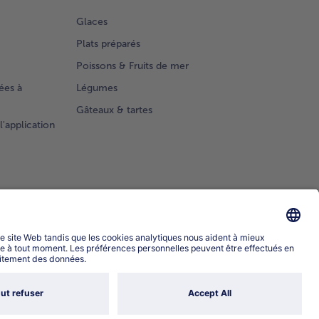
Glaces
Plats préparés
Poissons & Fruits de mer
ées à
Légumes
Gâteaux & tartes
l'application
Sélectionner le pays / la langue