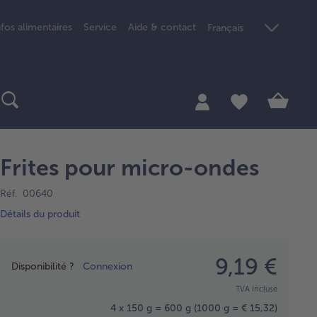
nfos alimentaires
Service
Aide & contact
Français
Frites pour micro-ondes
Réf. 00640
Détails du produit
Prix
9,19 €
Disponibilité ?
Connexion
TVA incluse
4 x 150 g = 600 g
(1000 g = € 15,32)