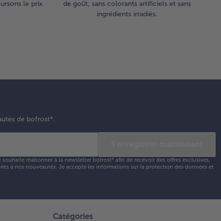
rsons le prix
de goût, sans colorants artificiels et sans
ingrédients irradiés.
autés de bofrost*.
S'enregistrer maintenant
e souhaite mabonner à la newsletter bofrost* afin de recevoir des offres exclusives,
 liées à nos nouveautés. Je accepte les
informations sur la protection des données et
Catégories