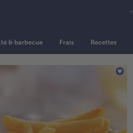
I
Été & barbecue
Frais
Recettes