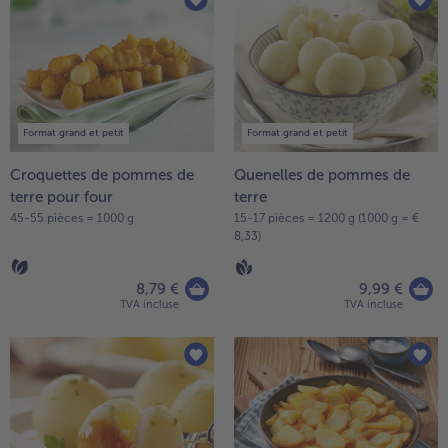
la
TousVins & Alcools
TousBIO
liste.
Ustensiles de cuisine
bofrost*free
TousUstensiles de cuisine
Tousbofrost*free
Gâteaux & Tartes
High Protein
TousGâteaux & Tartes
TousHigh Protein
bofrost*plus.
Tousbofrost*plus.
Format grand et petit
Format grand et petit
Alternatives végétale
TousAlternatives végétale
Friteuse à air chaud
Croquettes de pommes de
Quenelles de pommes de
terre pour four
terre
TousFriteuse à air chaud
45-55 pièces = 1000 g
15-17 pièces = 1200 g (1000 g = €
8,33)
8,79 €
9,99 €
TVA incluse
TVA incluse