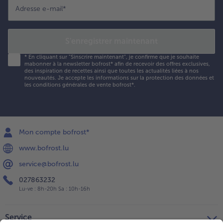
Adresse e-mail
*
S'enregistrer maintenant
*
En cliquant sur "Sinscrire maintenant", je confirme que je souhaite
mabonner à la newsletter bofrost* afin de recevoir des offres exclusives,
des inspiration de recettes ainsi que toutes les actualités liées à nos
nouveautés. Je accepte les
informations sur la protection des données et
les conditions générales de vente bofrost*
.
Mon compte bofrost*
www.bofrost.lu
service@bofrost.lu
027863232
Lu-ve : 8h-20h Sa : 10h-16h
Service