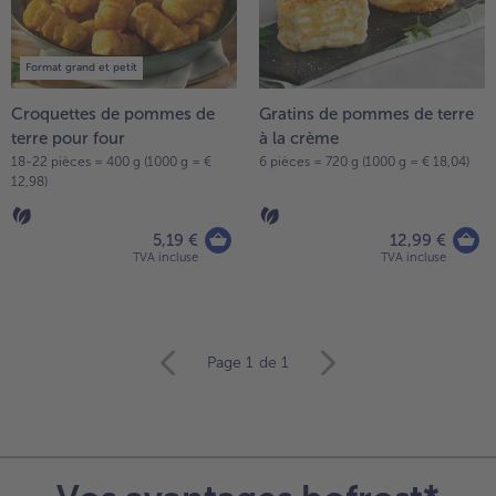
Format grand et petit
Croquettes de pommes de
Gratins de pommes de terre
terre pour four
à la crème
18-22 pièces = 400 g (1000 g = €
6 pièces = 720 g (1000 g = € 18,04)
12,98)
5,19 €
12,99 €
TVA incluse
TVA incluse
Continuer
Page 1
de 1
avec
la
vue
d’ensemble
des
articles.