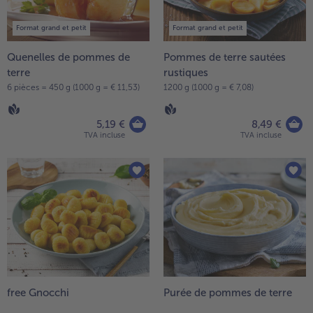
- 5 € à l’achat de 7 menus au choix
Format grand et petit
Format grand et petit
Quenelles de pommes de
Pommes de terre sautées
terre
rustiques
6 pièces = 450 g (1000 g = € 11,53)
1200 g (1000 g = € 7,08)
5,19 €
8,49 €
TVA incluse
TVA incluse
free Gnocchi
Purée de pommes de terre