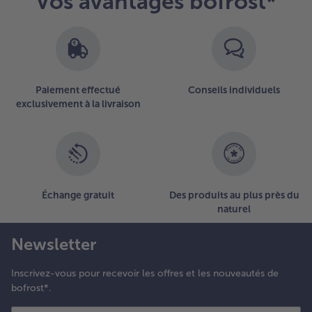
Vos avantages bofrost*
Vous
avez
12
articles
sur
la
Paiement effectué
Conseils individuels
liste.
exclusivement à la livraison
Échange gratuit
Des produits au plus près du
naturel
Newsletter
Inscrivez-vous pour recevoir les offres et les nouveautés de
bofrost*.