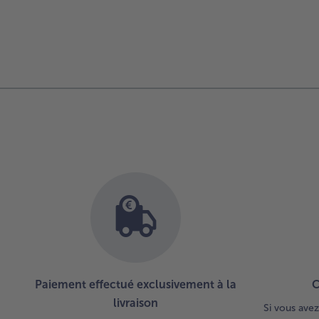
Continuer
avec
la
vue
d’ensemble
des
articles.
Vous
avez
12
articles
sur
la
liste.
Paiement effectué exclusivement à la
C
livraison
Si vous avez