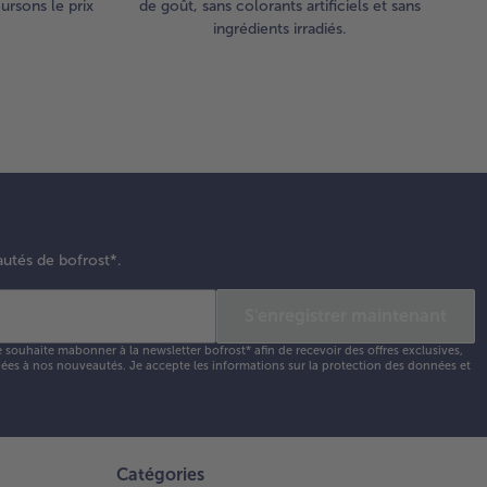
rsons le prix
de goût, sans colorants artificiels et sans
ingrédients irradiés.
autés de bofrost*.
S'enregistrer maintenant
e souhaite mabonner à la newsletter bofrost* afin de recevoir des offres exclusives,
 liées à nos nouveautés. Je accepte les
informations sur la protection des données et
Catégories