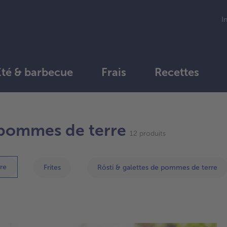
I
Été & barbecue
Frais
Recettes
Continuer
 pommes de terre
avec
12 produits
la
vue
d’ensemble
re
Frites
Rösti & galettes de pommes de terre
des
articles.
Vous
avez
12
articles