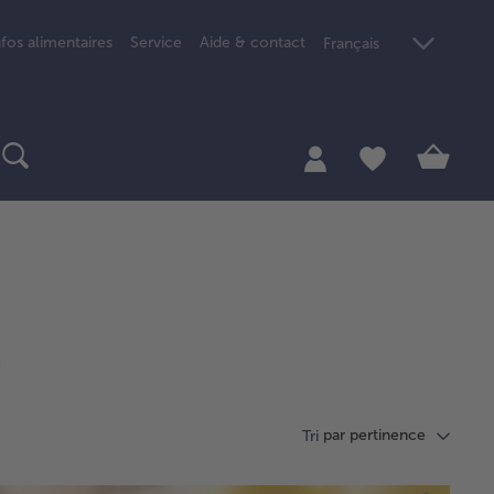
nfos alimentaires
Service
Aide & contact
Français
par pertinence
Tri