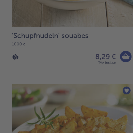
'Schupfnudeln' souabes
1000 g
8,29 €
TVA incluse