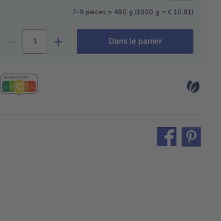
7-9 pièces = 480 g
(1000 g = € 10,81)
Dans le panier
teilen
pin
it