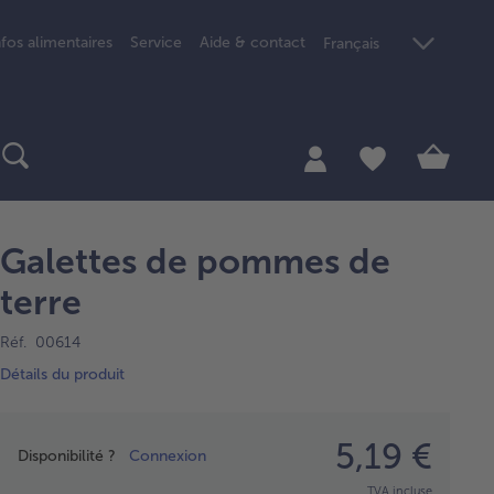
nfos alimentaires
Service
Aide & contact
Français
Galettes de pommes de
terre
Réf. 00614
Détails du produit
Prix
5,19 €
Disponibilité ?
Connexion
TVA incluse