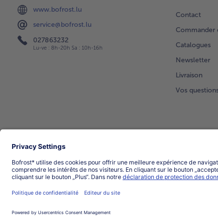
www.bofrost.lu
Contact
service@bofrost.lu
Commander di
027863232
Catalogues
Lu-ve : 8h-20h Sa : 10h-16h
Newsletter
Livraison
Vos question