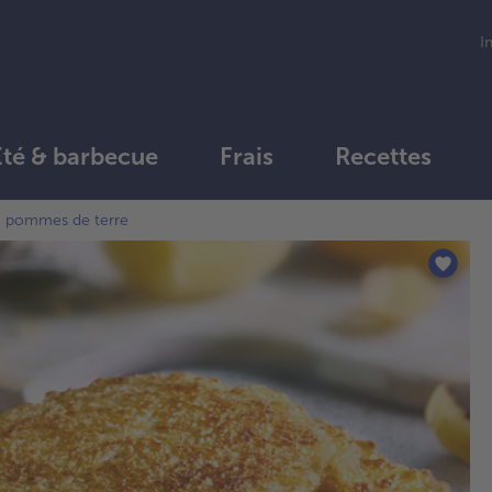
I
Été & barbecue
Frais
Recettes
de pommes de terre