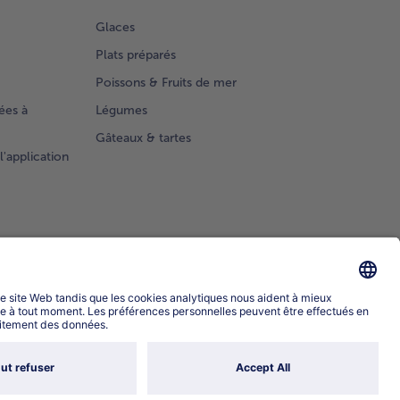
Glaces
Plats préparés
Poissons & Fruits de mer
ées à
Légumes
Gâteaux & tartes
l'application
Sélectionner le pays / la langue