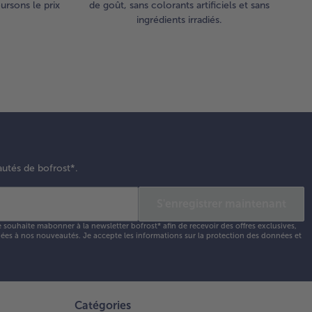
rsons le prix
de goût, sans colorants artificiels et sans
ingrédients irradiés.
autés de bofrost*.
S'enregistrer maintenant
e souhaite mabonner à la newsletter bofrost* afin de recevoir des offres exclusives,
 liées à nos nouveautés. Je accepte les
informations sur la protection des données et
Catégories