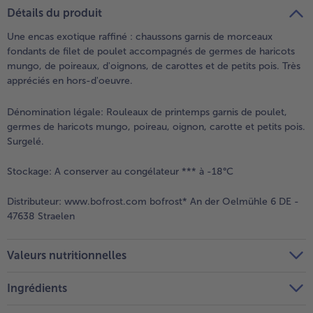
teilen
pin it
Détails du produit
- 5 € à l’achat de 7 menus au choix
Une encas exotique raffiné : chaussons garnis de morceaux
fondants de filet de poulet accompagnés de germes de haricots
mungo, de poireaux, d'oignons, de carottes et de petits pois. Très
appréciés en hors-d'oeuvre.
Dénomination légale:
Rouleaux de printemps garnis de poulet,
germes de haricots mungo, poireau, oignon, carotte et petits pois.
Surgelé.
Stockage:
A conserver au congélateur *** à -18°C
Distributeur:
www.bofrost.com bofrost* An der Oelmühle 6 DE -
47638 Straelen
Valeurs nutritionnelles
Ingrédients