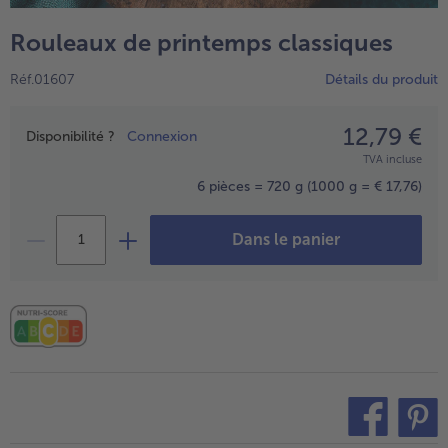
TousVins & Alcools
TousBIO
Ustensiles de cuisine
bofrost*free
Rouleaux de printemps classiques
TousUstensiles de cuisine
Tousbofrost*free
Gâteaux & Tartes
High Protein
Réf.01607
Détails du produit
TousGâteaux & Tartes
TousHigh Protein
bofrost*plus.
Tousbofrost*plus.
12,79 €
Prix
Alternatives végétale
Disponibilité ?
Connexion
TVA incluse
TousAlternatives végétale
Friteuse à air chaud
6 pièces = 720 g
(1000 g = € 17,76)
TousFriteuse à air chaud
Dans le panier