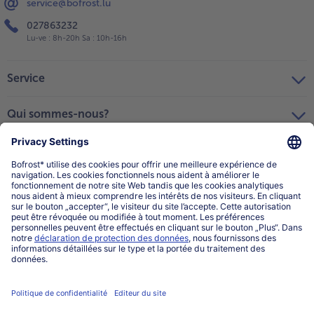
service@bofrost.lu
027863232
Lu-ve : 8h-20h Sa : 10h-16h
Service
Qui sommes-nous?
Catégories