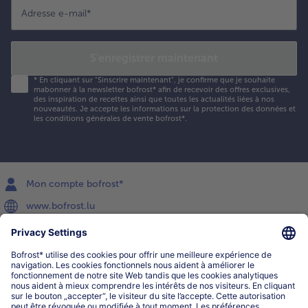
Adresse e-mail
*
S'enregistrer maintenant
*
En cliquant sur "Sinscrire maintenant", je confirme que je souhaite
mabonner à la newsletter bofrost* afin de recevoir des offres exclusives,
des inspiration de recettes ainsi que toutes les actualités liées à nos
nouveautés. Je accepte les
informations sur la protection des données et
les conditions générales de vente bofrost*
.
Mon compte bofrost*
www.bofrost.lu
service@bofrost.lu
027863232
Lu-ve : 8h-20h Sa : 10h-16h
Service