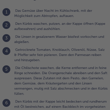
ntfernen und
n feine Ringe
Das Gemüse über Nacht im Kühlschrank, mit der
1
chneiden. Die
Möglichkeit zum Abtropfen, auftauen.
rangenschale
breiben und
Den Kürbis waschen, putzen, an der Kappe öffnen (Kappe
2
en Saft
aufbewahren) und aushöhlen.
uspressen.
Die Linsen in gesalzenem Wasser bissfest vorkochen und
3
iese Zutaten
abgießen.
it dem
esto, den
Getrocknete Tomaten, Knoblauch, Olivenöl, Nüsse, Salz
4
arnelen, dem
& Pfeffer sehr fein pürieren. Dann den Parmesan reiben
emüse, dem
und hinzugeben.
räutergarten
Die Chilischote waschen, die Kerne entfernen und in feine
5
nd den Linsen
Ringe schneiden. Die Orangenschale abreiben und den Saft
ermengen,
auspressen. Diese Zutaten mit dem Pesto, den Garnelen,
utig mit Salz
dem Gemüse, dem Kräutergarten und den Linsen
bschmecken
vermengen, mutig mit Salz abschmecken und in den Kürbis
nd in den
füllen.
ürbis füllen.
Den Kürbis mit der Kappe leicht bedecken und rundherum
6
.
mit Öl bestreichen, auf einem Backblech im vorgeheizten