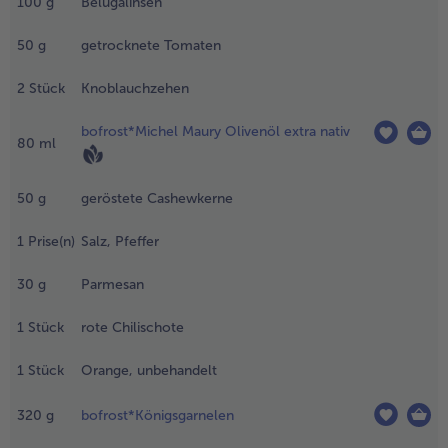
100
g
Belugalinsen
um
btropfen,
- 5 € beim Kauf von 7 Schlemmermenüs nach Wahl
50
g
getrocknete Tomaten
uftauen.
.
2
Stück
Knoblauchzehen
en Kürbis
aschen,
bofrost*Michel Maury Olivenöl extra nativ
80
ml
utzen, an
er Kappe
ffnen
50
g
geröstete Cashewkerne
Kappe
ufbewahren)
1
Prise(n)
Salz, Pfeffer
nd
ushöhlen.
30
g
Parmesan
.
1
Stück
rote Chilischote
ie Linsen
1
Stück
Orange, unbehandelt
esalzenem
asser
320
g
bofrost*Königsgarnelen
issfest
orkochen