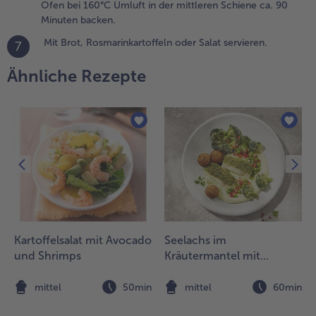
en Kürbis
Ofen bei 160°C Umluft in der mittleren Schiene ca. 90
it der
Minuten backen.
appe leicht
Mit Brot, Rosmarinkartoffeln oder Salat servieren.
7
edecken
nd
Ähnliche Rezepte
undherum
it Öl
estreichen,
uf einem
ackblech
m
orgeheizten
fen bei
60°C
mluft in
er mittleren
chiene ca.
Kartoffelsalat mit Avocado
Seelachs im
0 Minuten
und Shrimps
Kräutermantel mit
acken.
Broccoli
n
mittel
50min
mittel
60min
it Brot,