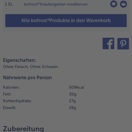
1
EL
bofrost*Kräutergarten mediterran
nd
bgießen.
Alle bofrost*Produkte in den Warenkorb
.
etrocknete
omaten,
noblauch,
livenöl,
üsse, Salz
teilen
pin it
Eigenschaften:
 Pfeffer
ehr fein
Ohne Fleisch,
Ohne Schwein
ürieren.
Nährwerte pro Person
ann den
armesan
Kalorien:
509 kcal
eiben und
Fett:
30 g
inzugeben.
Kohlenhydrate:
27 g
Eiweiß:
26 g
.
ie Chilischote
aschen, die
Zubereitung
erne