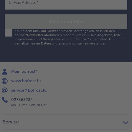
E-Mail Adresse
*
Jetzt anmelden
*
Mit einem Klick auf „Jetzt anmelden" bestätige ich, dass ich den
bofrost*Newsletter abonnieren möchte, um exklusive Angebote, tolle
Inspirationen und Neuigkeiten rund um bofrost* zu erhalten. Ich bin mit
den
allgemeinen Datenschutzbestimmungen
einverstanden.
Mein bofrost*
www.bofrost.lu
service@bofrost.lu
027863232
Mo-Fr. von 7 bis 20 Uhr
Service