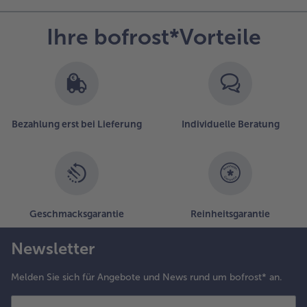
osmarinkartoffeln
der Salat
Ihre bofrost*Vorteile
ervieren.
Bezahlung erst bei Lieferung
Individuelle Beratung
Geschmacksgarantie
Reinheitsgarantie
Newsletter
Melden Sie sich für Angebote und News rund um bofrost* an.