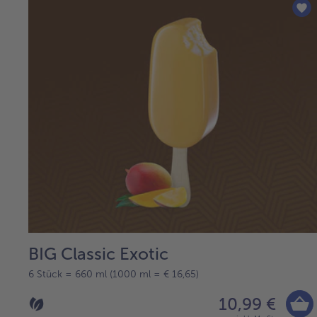
BIG Classic Exotic
6 Stück = 660 ml (1000 ml = € 16,65)
10,99 €