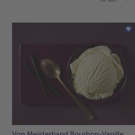
inkl. MwSt.
Von Meisterhand Bourbon-Vanille