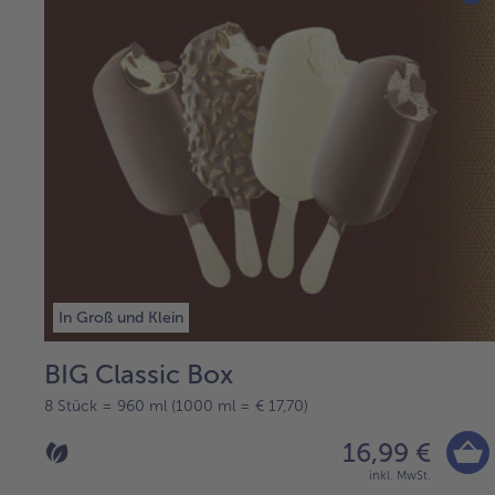
In Groß und Klein
BIG Classic Box
8 Stück = 960 ml (1000 ml = € 17,70)
16,99 €
inkl. MwSt.