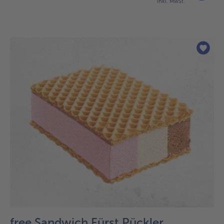
inkl. MwSt.
free Sandwich Fürst Pückler