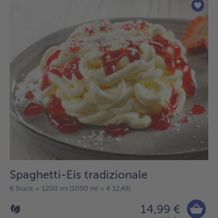
der
Liste.
Spaghetti-Eis tradizionale
6 Stück = 1200 ml (1000 ml = € 12,49)
14,99 €