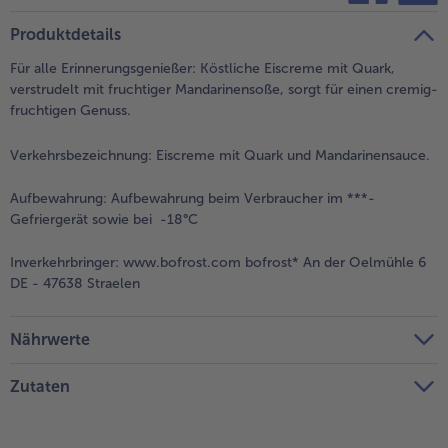
teilen
pin it
Produktdetails
- 5 € beim Kauf von 7 Schlemmermenüs nach Wahl
Für alle Erinnerungsgenießer: Köstliche Eiscreme mit Quark,
verstrudelt mit fruchtiger Mandarinensoße, sorgt für einen cremig-
fruchtigen Genuss.
Verkehrsbezeichnung:
Eiscreme mit Quark und Mandarinensauce.
Aufbewahrung:
Aufbewahrung beim Verbraucher im ***-
Gefriergerät sowie bei -18°C
Inverkehrbringer:
www.bofrost.com bofrost* An der Oelmühle 6
DE - 47638 Straelen
Nährwerte
Zutaten