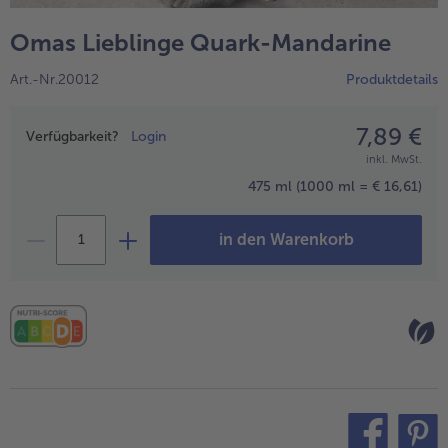
alle Wein & Spirituosen
alle BIO
Küchenutensilien
bofrost*free
Omas Lieblinge Quark-Mandarine
alle Küchenutensilien
alle bofrost*free
Kuchen & Torten
High Protein
Art.-Nr.20012
Produktdetails
alle Kuchen & Torten
alle High Protein
bofrost*plus.
alle bofrost*plus.
7,89 €
Preisangabe
Pflanzliche Alternativprodukte
Verfügbarkeit?
Login
inkl. MwSt.
alle Pflanzliche Alternativprodukte
Heißluftfritteuse
475 ml
(1000 ml = € 16,61)
alle Heißluftfritteuse
in den Warenkorb