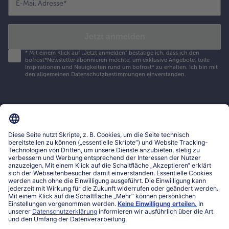
E-Mail Adresse
*
Jetzt anmelden
*
Mit einem Klick auf „Jetzt anmelden" bestätige ich, dass ich den
bofrost*Newsletter abonnieren möchte, um exklusive Angebote, tolle
Inspirationen und Neuigkeiten rund um bofrost* zu erhalten. Ich bin mit
den
allgemeinen Datenschutzbestimmungen
einverstanden.
Mein bofrost*
www.bofrost.lu
service@bofrost.lu
027863232
Mo-Fr. von 7 bis 20 Uhr
Service