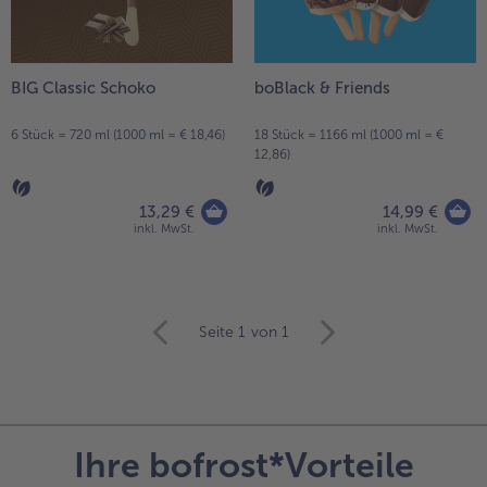
BIG Classic Schoko
boBlack & Friends
6 Stück = 720 ml (1000 ml = € 18,46)
18 Stück = 1166 ml (1000 ml = €
12,86)
13,29 €
14,99 €
inkl. MwSt.
inkl. MwSt.
weiter
Seite 1
von 1
mit
der
Artikel-
Übersicht.
Es
Ihre bofrost*Vorteile
befinden
sich