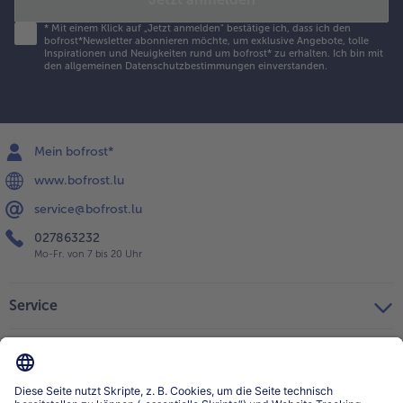
*
Mit einem Klick auf „Jetzt anmelden" bestätige ich, dass ich den
bofrost*Newsletter abonnieren möchte, um exklusive Angebote, tolle
Inspirationen und Neuigkeiten rund um bofrost* zu erhalten. Ich bin mit
den
allgemeinen Datenschutzbestimmungen
einverstanden.
Mein bofrost*
www.bofrost.lu
service@bofrost.lu
027863232
Mo-Fr. von 7 bis 20 Uhr
Service
Über bofrost*
Kategorien