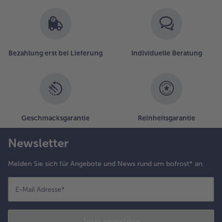
21
Artikel
in
der
Liste.
Bezahlung erst bei Lieferung
Individuelle Beratung
Geschmacksgarantie
Reinheitsgarantie
Newsletter
Melden Sie sich für Angebote und News rund um bofrost* an.
E-Mail Adresse
*
Jetzt anmelden