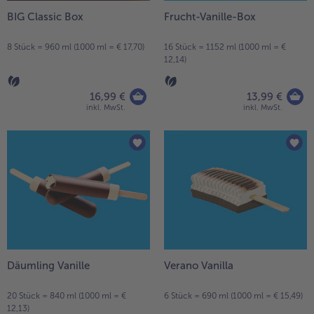
BIG Classic Box
Frucht-Vanille-Box
- 5 € beim Kauf von 7 Schlemmermenüs nach Wahl
8 Stück = 960 ml (1000 ml = € 17,70)
16 Stück = 1152 ml (1000 ml = €
12,14)
16,99 €
13,99 €
inkl. MwSt.
inkl. MwSt.
Däumling Vanille
Verano Vanilla
20 Stück = 840 ml (1000 ml = €
6 Stück = 690 ml (1000 ml = € 15,49)
12,13)