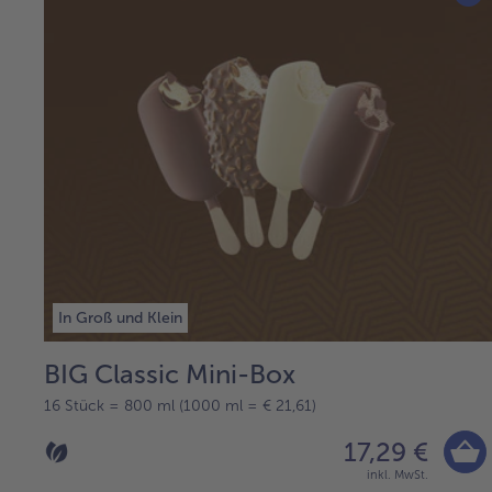
In Groß und Klein
BIG Classic Mini-Box
16 Stück = 800 ml (1000 ml = € 21,61)
17,29 €
inkl. MwSt.