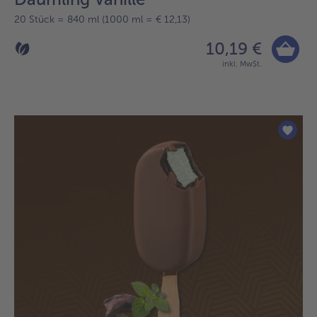
20 Stück = 840 ml (1000 ml = € 12,13)
10,19 €
inkl. MwSt.