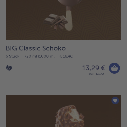
BIG Classic Schoko
6 Stück = 720 ml (1000 ml = € 18,46)
13,29 €
inkl. MwSt.