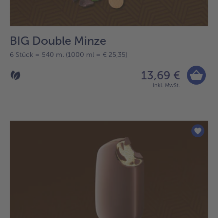
BIG Double Minze
6 Stück = 540 ml (1000 ml = € 25,35)
13,69 €
inkl. MwSt.