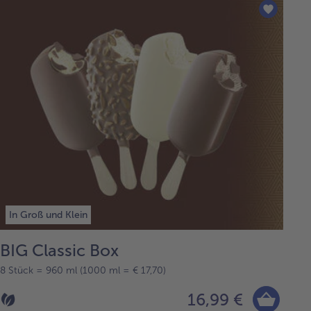
In Groß und Klein
BIG Classic Box
8 Stück = 960 ml (1000 ml = € 17,70)
16,99 €