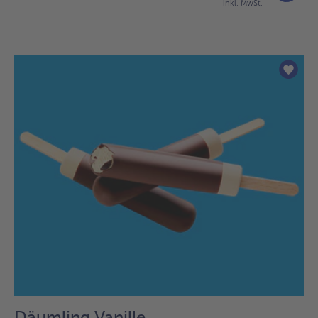
inkl. MwSt.
Däumling Vanille