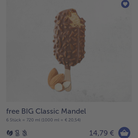
der
Liste.
free BIG Classic Mandel
6 Stück = 720 ml (1000 ml = € 20,54)
14,79 €