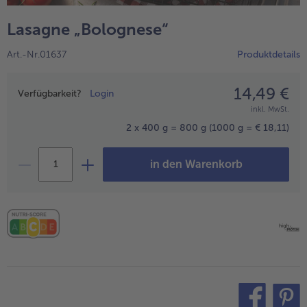
alle Wein & Spirituosen
alle BIO
Küchenutensilien
bofrost*free
Lasagne „Bolognese“
alle Küchenutensilien
alle bofrost*free
Kuchen & Torten
High Protein
Art.-Nr.01637
Produktdetails
alle Kuchen & Torten
alle High Protein
bofrost*plus.
alle bofrost*plus.
14,49 €
Preisangabe
Pflanzliche Alternativprodukte
Verfügbarkeit?
Login
inkl. MwSt.
alle Pflanzliche Alternativprodukte
Heißluftfritteuse
2 x 400 g = 800 g
(1000 g = € 18,11)
alle Heißluftfritteuse
in den Warenkorb