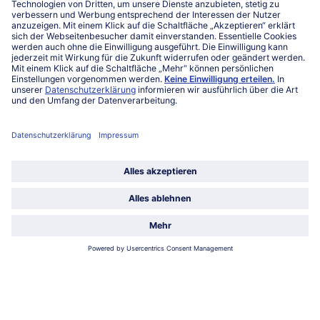
Mo-Fr. von 7 bis 20 Uhr
Service
Über bofrost*
Kategorien
Land / Sprache wählen