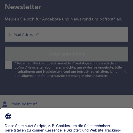
Newsletter
Melden Sie sich für Angebote und News rund um bofrost* an.
E-Mail Adresse
*
Jetzt anmelden
*
Mit einem Klick auf „Jetzt anmelden" bestätige ich, dass ich den
bofrost*Newsletter abonnieren möchte, um exklusive Angebote, tolle
Inspirationen und Neuigkeiten rund um bofrost* zu erhalten. Ich bin mit
den
allgemeinen Datenschutzbestimmungen
einverstanden.
Mein bofrost*
www.bofrost.lu
service@bofrost.lu
027863232