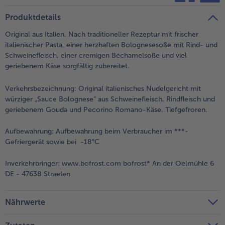
teilen
pin it
Produktdetails
- 5 € beim Kauf von 7 Schlemmermenüs nach Wahl
Original aus Italien. Nach traditioneller Rezeptur mit frischer
italienischer Pasta, einer herzhaften Bolognesesoße mit Rind- und
Schweinefleisch, einer cremigen Béchamelsoße und viel
geriebenem Käse sorgfältig zubereitet.
Verkehrsbezeichnung:
Original italienisches Nudelgericht mit
würziger „Sauce Bolognese“ aus Schweinefleisch, Rindfleisch und
geriebenem Gouda und Pecorino Romano-Käse. Tiefgefroren.
Aufbewahrung:
Aufbewahrung beim Verbraucher im ***-
Gefriergerät sowie bei -18°C
Inverkehrbringer:
www.bofrost.com bofrost* An der Oelmühle 6
DE - 47638 Straelen
Nährwerte