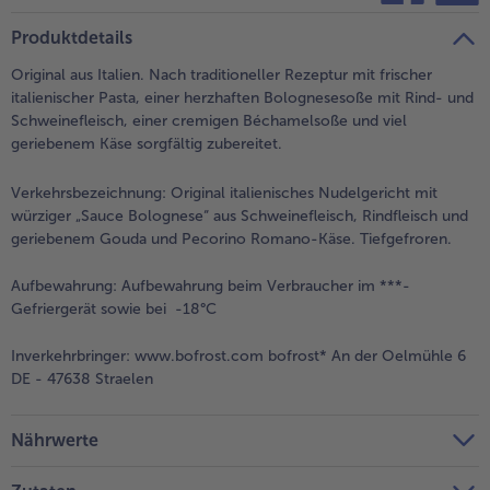
teilen
pin it
Produktdetails
- 5 € beim Kauf von 7 Schlemmermenüs nach Wahl
Original aus Italien. Nach traditioneller Rezeptur mit frischer
italienischer Pasta, einer herzhaften Bolognesesoße mit Rind- und
Schweinefleisch, einer cremigen Béchamelsoße und viel
geriebenem Käse sorgfältig zubereitet.
Verkehrsbezeichnung:
Original italienisches Nudelgericht mit
würziger „Sauce Bolognese“ aus Schweinefleisch, Rindfleisch und
geriebenem Gouda und Pecorino Romano-Käse. Tiefgefroren.
Aufbewahrung:
Aufbewahrung beim Verbraucher im ***-
Gefriergerät sowie bei -18°C
Inverkehrbringer:
www.bofrost.com bofrost* An der Oelmühle 6
DE - 47638 Straelen
Nährwerte