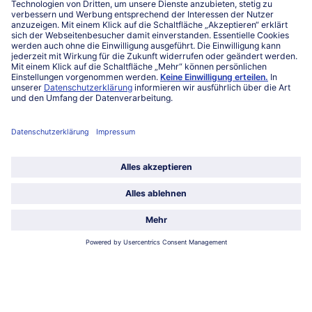
Mo-Fr. von 7 bis 20 Uhr
Service
Über bofrost*
Kategorien
Land / Sprache wählen