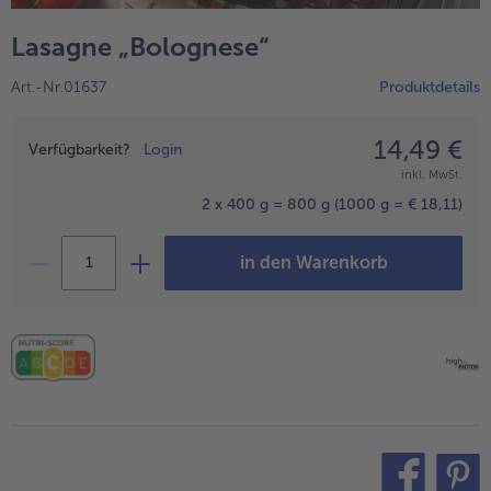
alle Wein & Spirituosen
alle BIO
Küchenutensilien
bofrost*free
Lasagne „Bolognese“
alle Küchenutensilien
alle bofrost*free
Kuchen & Torten
High Protein
Art.-Nr.01637
Produktdetails
alle Kuchen & Torten
alle High Protein
bofrost*plus.
alle bofrost*plus.
14,49 €
Preisangabe
Pflanzliche Alternativprodukte
Verfügbarkeit?
Login
inkl. MwSt.
alle Pflanzliche Alternativprodukte
Heißluftfritteuse
2 x 400 g = 800 g
(1000 g = € 18,11)
alle Heißluftfritteuse
in den Warenkorb