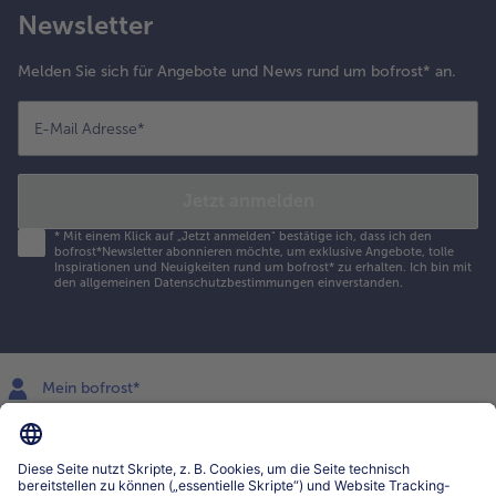
Newsletter
Melden Sie sich für Angebote und News rund um bofrost* an.
E-Mail Adresse
*
Jetzt anmelden
*
Mit einem Klick auf „Jetzt anmelden" bestätige ich, dass ich den
bofrost*Newsletter abonnieren möchte, um exklusive Angebote, tolle
Inspirationen und Neuigkeiten rund um bofrost* zu erhalten. Ich bin mit
den
allgemeinen Datenschutzbestimmungen
einverstanden.
Mein bofrost*
www.bofrost.lu
service@bofrost.lu
027863232