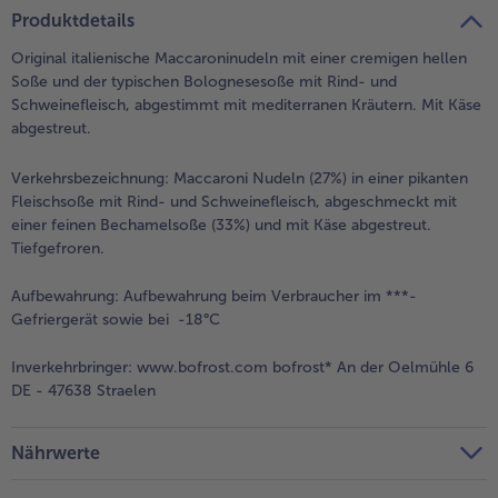
teilen
pin it
Produktdetails
- 5 € beim Kauf von 7 Schlemmermenüs nach Wahl
Original italienische Maccaroninudeln mit einer cremigen hellen
Soße und der typischen Bolognesesoße mit Rind- und
Schweinefleisch, abgestimmt mit mediterranen Kräutern. Mit Käse
abgestreut.
Verkehrsbezeichnung:
Maccaroni Nudeln (27%) in einer pikanten
Fleischsoße mit Rind- und Schweinefleisch, abgeschmeckt mit
einer feinen Bechamelsoße (33%) und mit Käse abgestreut.
Tiefgefroren.
Aufbewahrung:
Aufbewahrung beim Verbraucher im ***-
Gefriergerät sowie bei -18°C
Inverkehrbringer:
www.bofrost.com bofrost* An der Oelmühle 6
DE - 47638 Straelen
Nährwerte