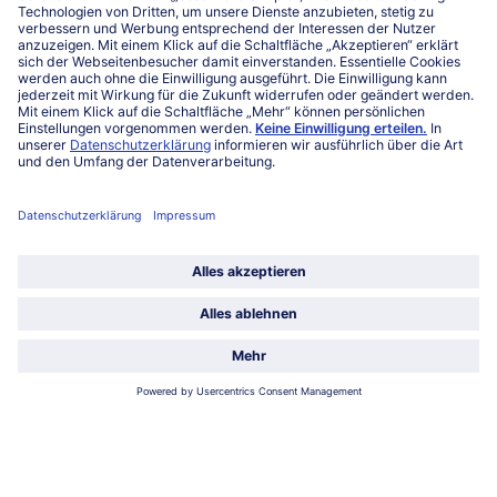
027863232
Mo-Fr. von 7 bis 20 Uhr
Service
Über bofrost*
Kategorien
Land / Sprache wählen