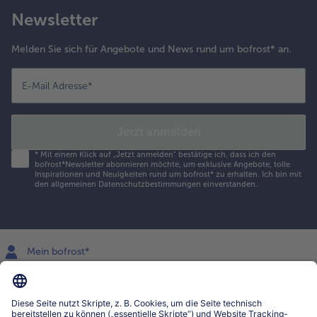
Newsletter
Melden Sie sich für Angebote und News rund um bofrost* an.
E-Mail Adresse
*
Jetzt anmelden
*
Mit einem Klick auf „Jetzt anmelden" bestätige ich, dass ich den
bofrost*Newsletter abonnieren möchte, um exklusive Angebote, tolle
Inspirationen und Neuigkeiten rund um bofrost* zu erhalten. Ich bin mit
den
allgemeinen Datenschutzbestimmungen
einverstanden.
Mein bofrost*
www.bofrost.lu
service@bofrost.lu