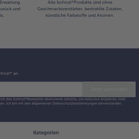
r Erwartung
Alle bofrost*Produkte sind ohne
zurück und
Geschmacksverstärker, bestrahlte Zutaten,
s.
künstliche Farbstoffe und Aromen.
frost* an.
Jetzt anmelden
s ich den bofrost*Newsletter abonnieren möchte, um exklusive Angebote, tolle
en. Ich bin mit den
allgemeinen Datenschutzbestimmungen
einverstanden.
Kategorien