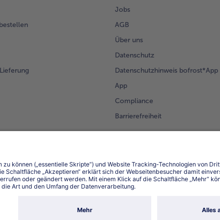
Jobs
 bestellen
AGB
Über uns
Datenschutz
Lieferung
Datenschutzhinweis bofrost*App
App
Compliance
Barrierefreiheit