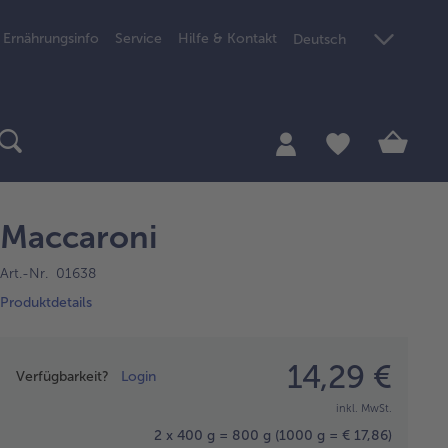
Ernährungsinfo
Service
Hilfe & Kontakt
Deutsch
Maccaroni
Art.-Nr. 01638
Produktdetails
Preisangabe
14,29 €
Verfügbarkeit?
Login
inkl. MwSt.
2 x 400 g = 800 g
(1000 g = € 17,86)