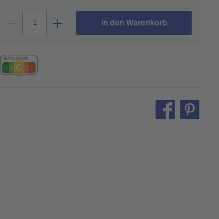
in den Warenkorb
teilen
pin
it