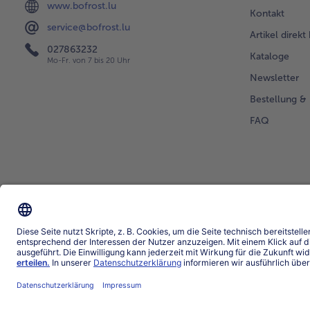
www.bofrost.lu
Kontakt
service@bofrost.lu
Artikel direkt
027863232
Kataloge
Mo-Fr. von 7 bis 20 Uhr
Newsletter
Bestellung & 
FAQ