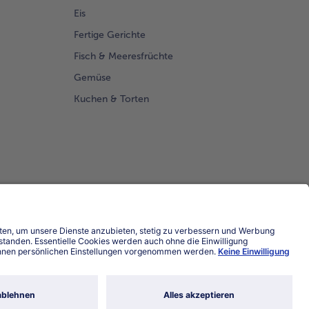
Eis
Fertige Gerichte
Fisch & Meeresfrüchte
Gemüse
Kuchen & Torten
Land / Sprache wählen