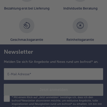
der
Liste.
Bezahlung erst bei Lieferung
Individuelle Beratung
Geschmacksgarantie
Reinheitsgarantie
Newsletter
Melden Sie sich für Angebote und News rund um bofrost* an.
E-Mail Adresse
*
Jetzt anmelden
*
Mit einem Klick auf „Jetzt anmelden" bestätige ich, dass ich den
bofrost*Newsletter abonnieren möchte, um exklusive Angebote, tolle
Inspirationen und Neuigkeiten rund um bofrost* zu erhalten. Ich bin mit