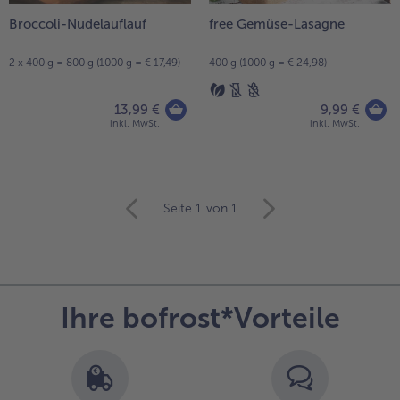
Broccoli-Nudelauflauf
free Gemüse-Lasagne
2 x 400 g = 800 g (1000 g = € 17,49)
400 g (1000 g = € 24,98)
13,99 €
9,99 €
inkl. MwSt.
inkl. MwSt.
weiter
Seite 1
von 1
mit
der
Artikel-
Übersicht.
Es
Ihre bofrost*Vorteile
befinden
sich
14
Artikel
in