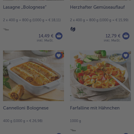
Lasagne „Bolognese“
Herzhafter Gemüseauflauf
- 5 € beim Kauf von 7 Schlemmermenüs nach Wahl
2 x 400 g = 800 g (1000 g = € 18,11)
2 x 400 g = 800 g (1000 g = € 15,99)
14,49 €
12,79 €
inkl. MwSt.
inkl. MwSt.
Cannelloni Bolognese
Farfalline mit Hähnchen
400 g (1000 g = € 26,98)
1000 g