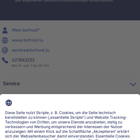
den
allgemeinen Datenschutzbestimmungen
einverstanden.
Mein bofrost*
www.bofrost.lu
service@bofrost.lu
027863232
Mo-Fr. von 7 bis 20 Uhr
Service
Über bofrost*
Kategorien