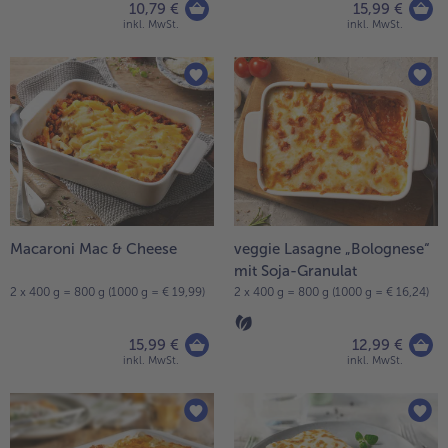
10,79 €
15,99 €
inkl. MwSt.
inkl. MwSt.
Macaroni Mac & Cheese
veggie Lasagne „Bolognese“
mit Soja-Granulat
2 x 400 g = 800 g (1000 g = € 19,99)
2 x 400 g = 800 g (1000 g = € 16,24)
15,99 €
12,99 €
inkl. MwSt.
inkl. MwSt.