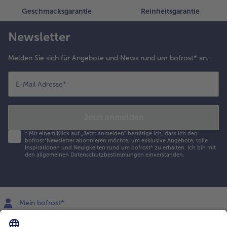
Geschmacksgarantie
Reinheitsgarantie
Newsletter
Melden Sie sich für Angebote und News rund um bofrost* an.
E-Mail Adresse
*
Jetzt anmelden
*
Mit einem Klick auf „Jetzt anmelden" bestätige ich, dass ich den
bofrost*Newsletter abonnieren möchte, um exklusive Angebote, tolle
Inspirationen und Neuigkeiten rund um bofrost* zu erhalten. Ich bin mit
den
allgemeinen Datenschutzbestimmungen
einverstanden.
Mein bofrost*
www.bofrost.lu