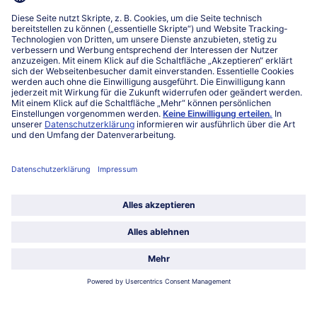
service@bofrost.lu
027863232
Mo-Fr. von 7 bis 20 Uhr
Service
Über bofrost*
Kategorien