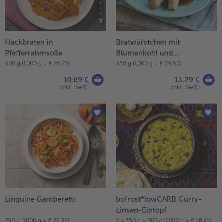
- 5 € beim Kauf von 7 Schlemmermenüs nach Wahl
Hackbraten in
Bratwürstchen mit
Pfefferrahmsoße
Blumenkohl und
Kartoffelpüree
400 g (1000 g = € 26,73)
450 g (1000 g = € 29,53)
10,69 €
13,29 €
inkl. MwSt.
inkl. MwSt.
Linguine Gamberetti
bofrost*lowCARB Curry-
Linsen-Eintopf
750 g (1000 g = € 21,32)
2 x 350 g = 700 g (1000 g = € 18,41)