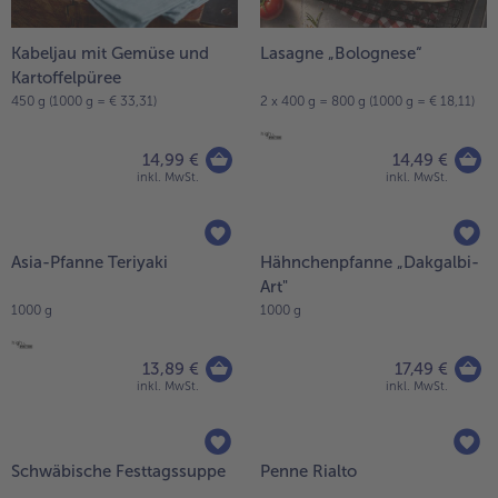
Kabeljau mit Gemüse und
Lasagne „Bolognese“
Kartoffelpüree
450 g (1000 g = € 33,31)
2 x 400 g = 800 g (1000 g = € 18,11)
14,99 €
14,49 €
inkl. MwSt.
inkl. MwSt.
Asia-Pfanne Teriyaki
Hähnchenpfanne „Dakgalbi-
Art"
1000 g
1000 g