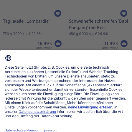
Geschnetzeltes-Pfanne
Fajita-Reis-Pfanne
Züricher Art
750 g (1000 g = € 15,72)
1000 g
11,79 €
14,79 €
inkl. MwSt.
inkl. MwSt.