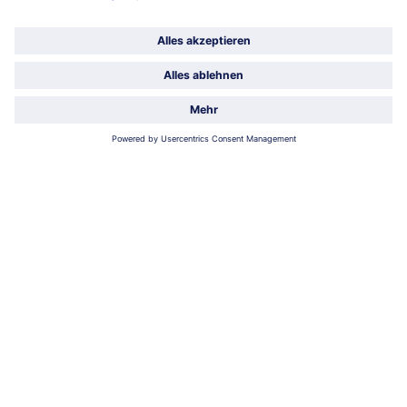
Bauerntopf
Hühnersuppen-Eintopf
2 x 400 g = 800 g (1000 g = € 15,61)
2 x 400 g = 800 g (1000 g = € 12,49)
12,49 €
9,99 €
inkl. MwSt.
inkl. MwSt.
Tagliatelle „Lombardia“
Schweinefleischstreifen 'Babi
Pangang' mit Reis
750 g (1000 g = € 22,65)
450 g (1000 g = € 26,64)
16,99 €
11,99 €