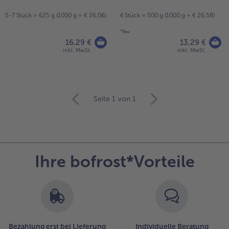
5-7 Stück = 625 g (1000 g = € 26,06)
4 Stück = 500 g (1000 g = € 26,58)
16,29 €
13,29 €
inkl. MwSt.
inkl. MwSt.
weiter
Seite 1
von 1
mit
der
Artikel-
Übersicht.
Es
Ihre bofrost*Vorteile
befinden
sich
20
Artikel
in
der
Liste.
Bezahlung erst bei Lieferung
Individuelle Beratung