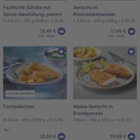
Pazifische Scholle mit
Seelachs in
- 5 € beim Kauf von 7 Schlemmermenüs nach Wahl
Spinat-Käsefüllung, paniert
Röstzwiebelpanade
3-4 Stück = 525 g (1000 g = € 31,41)
4-6 Stück = 600 g (1000 g = € 29,15)
16,49 €
17,49 €
inkl. MwSt.
inkl. MwSt.
In Groß und Klein
Fischstäbchen
Alaska-Seelachs in
Brezelpanade
15 Stück = 450 g (1000 g = € 23,76)
4 Stück = 360 g (1000 g = € 30,53)
10,69 €
10,99 €