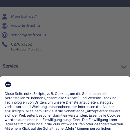
Mein bofrost*
www.bofrost.lu
service@bofrost.lu
027863232
Mo-Fr. von 7 bis 20 Uhr
Service
Über bofrost*
Kategorien