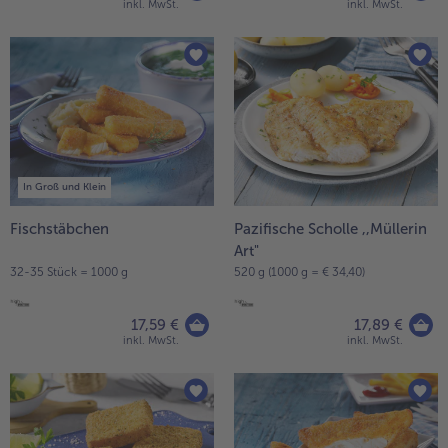
inkl. MwSt.
inkl. MwSt.
In Groß und Klein
Fischstäbchen
Pazifische Scholle ,,Müllerin
Art"
32-35 Stück = 1000 g
520 g (1000 g = € 34,40)
17,59 €
17,89 €
inkl. MwSt.
inkl. MwSt.