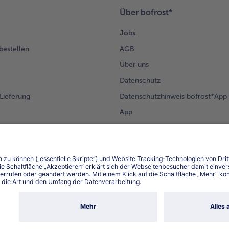
Über bofrost*
Jobs
 bestellen
AGB
Über uns
Datenschutz
Lieferung
Datenschutzhinweis bofrost*App
App
Compliance
Barrierefreiheit