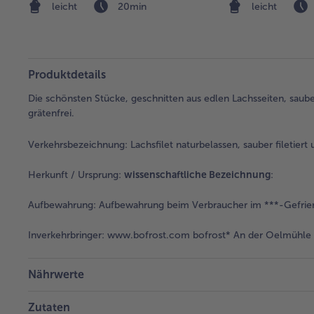
leicht
20min
leicht
Produktdetails
Die schönsten Stücke, geschnitten aus edlen Lachsseiten, sauber 
grätenfrei.
Verkehrsbezeichnung:
Lachsfilet naturbelassen, sauber filetiert
Herkunft / Ursprung:
wissenschaftliche Bezeichnung
:
Aufbewahrung:
Aufbewahrung beim Verbraucher im ***-Gefrier
Inverkehrbringer:
www.bofrost.com bofrost* An der Oelmühle 6
Nährwerte
Zutaten