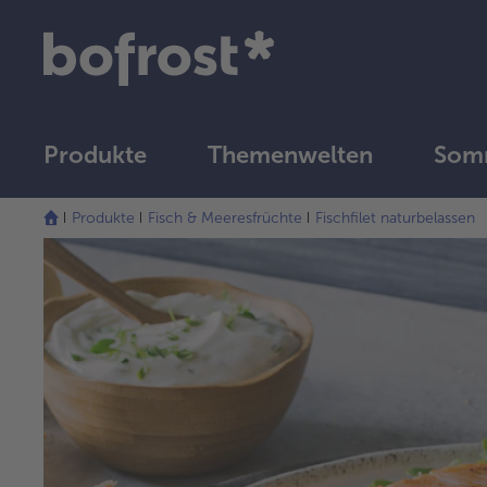
Produkte
Themenwelten
Somm
Produkte
Fisch & Meeresfrüchte
Fischfilet naturbelassen