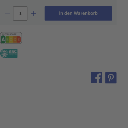
in den Warenkorb
teilen
pin
it