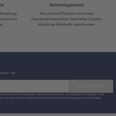
ie
Reinheitsgarantie
r Erwartung
Alle bofrost*Produkte sind ohne
zurück und
Geschmacksverstärker, bestrahlte Zutaten,
s.
künstliche Farbstoffe und Aromen.
frost* an.
Jetzt anmelden
s ich den bofrost*Newsletter abonnieren möchte, um exklusive Angebote, tolle
en. Ich bin mit den
allgemeinen Datenschutzbestimmungen
einverstanden.