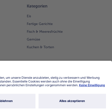
Kategorien
Eis
Fertige Gerichte
Fisch & Meeresfrüchte
Gemüse
Kuchen & Torten
Land / Sprache wählen