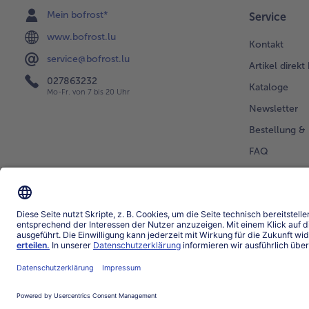
Mein bofrost*
Service
www.bofrost.lu
Kontakt
service@bofrost.lu
Artikel direkt
027863232
Kataloge
Mo-Fr. von 7 bis 20 Uhr
Newsletter
Bestellung & 
FAQ