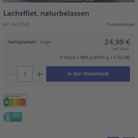
alle Wein & Spirituosen
alle BIO
Küchenutensilien
bofrost*free
Lachsfilet, naturbelassen
alle Küchenutensilien
alle bofrost*free
Kuchen & Torten
High Protein
Art.-Nr.11513
Produktdetails
alle Kuchen & Torten
alle High Protein
bofrost*plus.
alle bofrost*plus.
24,99 €
Preisangabe
Pflanzliche Alternativprodukte
Verfügbarkeit?
Login
inkl. MwSt.
alle Pflanzliche Alternativprodukte
Heißluftfritteuse
4 Stück = 480 g
(1000 g = € 52,06)
alle Heißluftfritteuse
in den Warenkorb