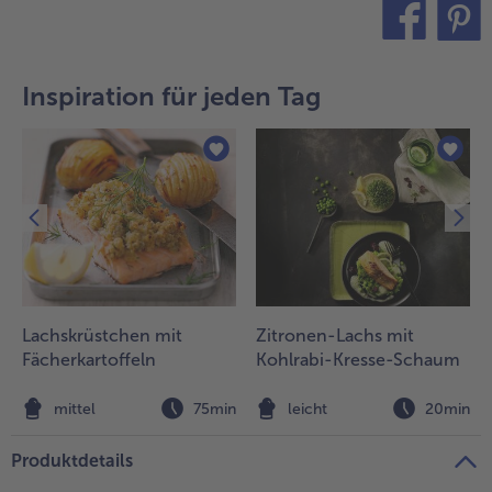
- 5 € beim Kauf von 7 Schlemmermenüs nach Wahl
teilen
pin it
Inspiration für jeden Tag
Lachskrüstchen mit
Zitronen-Lachs mit
Fächerkartoffeln
Kohlrabi-Kresse-Schaum
n
mittel
75min
leicht
20min
Produktdetails