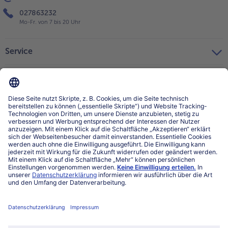
027863232
Mo-Fr. von 7 bis 20 Uhr
Service
Über bofrost*
Kategorien