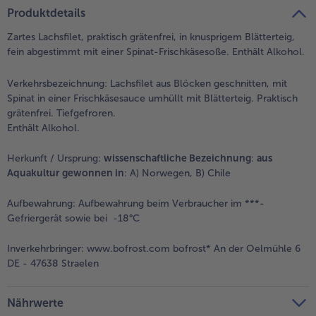
teilen
pin it
Produktdetails
- 5 € beim Kauf von 7 Schlemmermenüs nach Wahl
Zartes Lachsfilet, praktisch grätenfrei, in knusprigem Blätterteig,
fein abgestimmt mit einer Spinat-Frischkäsesoße. Enthält Alkohol.
Verkehrsbezeichnung:
Lachsfilet aus Blöcken geschnitten, mit
Spinat in einer Frischkäsesauce umhüllt mit Blätterteig. Praktisch
grätenfrei. Tiefgefroren.
Enthält Alkohol.
Herkunft / Ursprung:
wissenschaftliche Bezeichnung
:
aus
Aquakultur gewonnen in
: A) Norwegen, B) Chile
Aufbewahrung:
Aufbewahrung beim Verbraucher im ***-
Gefriergerät sowie bei -18°C
Inverkehrbringer:
www.bofrost.com bofrost* An der Oelmühle 6
DE - 47638 Straelen
Nährwerte