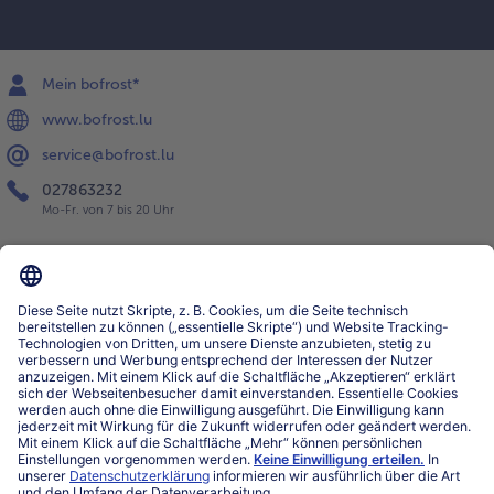
Mein bofrost*
www.bofrost.lu
service@bofrost.lu
027863232
Mo-Fr. von 7 bis 20 Uhr
Service
Über bofrost*
Kategorien