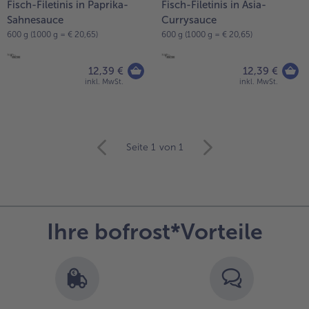
Fisch-Filetinis in Paprika-
Fisch-Filetinis in Asia-
Sahnesauce
Currysauce
600 g (1000 g = € 20,65)
600 g (1000 g = € 20,65)
12,39 €
12,39 €
inkl. MwSt.
inkl. MwSt.
weiter
Seite 1
von 1
mit
der
Artikel-
Übersicht.
Es
Ihre bofrost*Vorteile
befinden
sich
12
Artikel
in
der