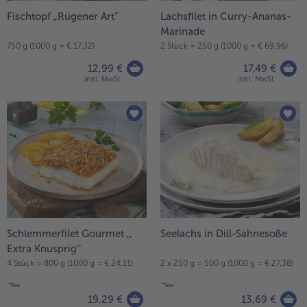
Fischtopf „Rügener Art”
Lachsfilet in Curry-Ananas-
- 5 € beim Kauf von 7 Schlemmermenüs nach Wahl
Marinade
750 g (1000 g = € 17,32)
2 Stück = 250 g (1000 g = € 69,96)
12,99 €
17,49 €
inkl. MwSt.
inkl. MwSt.
Schlemmerfilet Gourmet ,,
Seelachs in Dill-Sahnesoße
Extra Knusprig‘‘
4 Stück = 800 g (1000 g = € 24,11)
2 x 250 g = 500 g (1000 g = € 27,38)
19,29 €
13,69 €