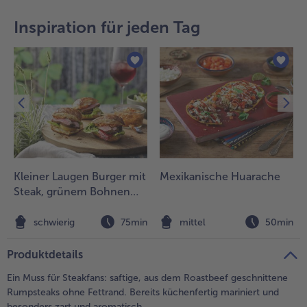
teilen
pin it
Inspiration für jeden Tag
- 5 € beim Kauf von 7 Schlemmermenüs nach Wahl
Kleiner Laugen Burger mit
Mexikanische Huarache
Steak, grünem Bohnen
Salat und Granny Smith in
Sesamdressing
n
schwierig
75min
mittel
50min
Produktdetails
Ein Muss für Steakfans: saftige, aus dem Roastbeef geschnittene
Rumpsteaks ohne Fettrand. Bereits küchenfertig mariniert und
besonders zart und aromatisch.