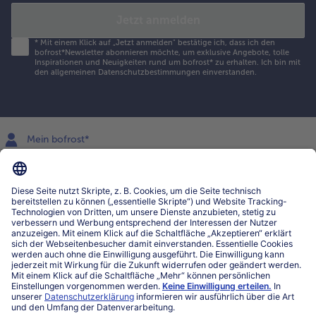
Jetzt anmelden
*
Mit einem Klick auf „Jetzt anmelden" bestätige ich, dass ich den
bofrost*Newsletter abonnieren möchte, um exklusive Angebote, tolle
Inspirationen und Neuigkeiten rund um bofrost* zu erhalten. Ich bin mit
den
allgemeinen Datenschutzbestimmungen
einverstanden.
Mein bofrost*
www.bofrost.lu
service@bofrost.lu
027863232
Mo-Fr. von 7 bis 20 Uhr
Service
Über bofrost*