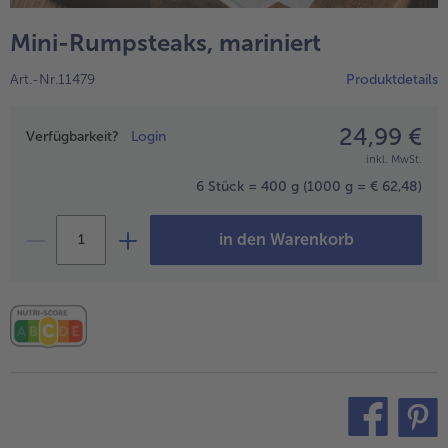
alle Wein & Spirituosen
alle BIO
Küchenutensilien
bofrost*free
Mini-Rumpsteaks, mariniert
alle Küchenutensilien
alle bofrost*free
Kuchen & Torten
High Protein
Art.-Nr.11479
Produktdetails
alle Kuchen & Torten
alle High Protein
bofrost*plus.
alle bofrost*plus.
24,99 €
Preisangabe
Pflanzliche Alternativprodukte
Verfügbarkeit?
Login
inkl. MwSt.
alle Pflanzliche Alternativprodukte
Heißluftfritteuse
6 Stück = 400 g
(1000 g = € 62,48)
alle Heißluftfritteuse
in den Warenkorb