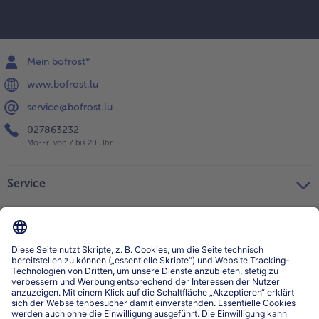
Mein bofrost*
www.bofrost.lu
service@bofrost.lu
027863232
Mo-Fr. von 7 bis 20 Uhr
Service
Über bofrost*
Kategorien