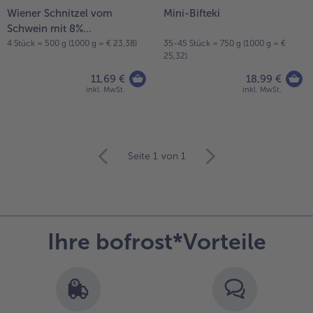
Wiener Schnitzel vom
Mini-Bifteki
Schwein mit 8%
Flüssigwürzung
4 Stück = 500 g (1000 g = € 23,38)
35-45 Stück = 750 g (1000 g = €
25,32)
11,69 €
18,99 €
inkl. MwSt.
inkl. MwSt.
weiter
Seite 1
von 1
mit
der
Artikel-
Übersicht.
Es
Ihre bofrost*Vorteile
befinden
sich
43
Artikel
in
der