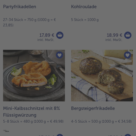
Partyfrikadellen
Kohlroulade
- 5 € beim Kauf von 7 Schlemmermenüs nach Wahl
27-34 Stück = 750 g (1000 g = €
5 Stück = 1000 g
23,85)
17,89 €
18,99 €
inkl. MwSt.
inkl. MwSt.
Mini-Kalbsschnitzel mit 8%
Bergsteigerfrikadelle
Flüssigwürzung
5-8 Stück = 480 g (1000 g = € 49,98)
4-5 Stück = 500 g (1000 g = € 34,58)