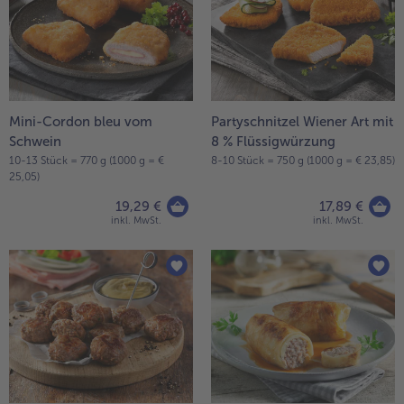
Liste.
alle Wein & Spirituosen
alle BIO
Küchenutensilien
bofrost*free
alle Küchenutensilien
alle bofrost*free
Kuchen & Torten
High Protein
alle Kuchen & Torten
alle High Protein
bofrost*plus.
alle bofrost*plus.
Mini-Cordon bleu vom
Partyschnitzel Wiener Art mit
Pflanzliche Alternativprodukte
Schwein
8 % Flüssigwürzung
alle Pflanzliche Alternativprodukte
Heißluftfritteuse
10-13 Stück = 770 g (1000 g = €
8-10 Stück = 750 g (1000 g = € 23,85)
25,05)
alle Heißluftfritteuse
19,29 €
17,89 €
inkl. MwSt.
inkl. MwSt.