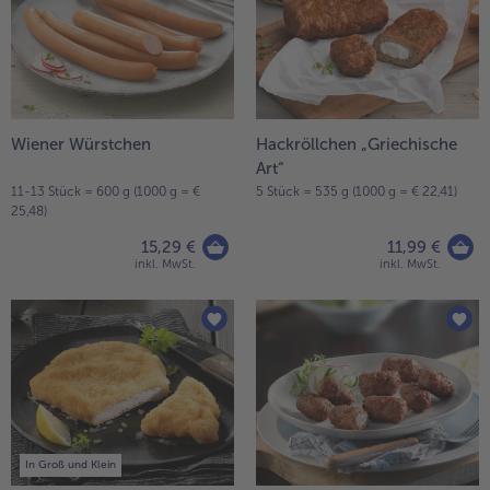
Wiener Würstchen
Hackröllchen „Griechische
Art“
11-13 Stück = 600 g (1000 g = €
5 Stück = 535 g (1000 g = € 22,41)
25,48)
15,29 €
11,99 €
inkl. MwSt.
inkl. MwSt.
In Groß und Klein