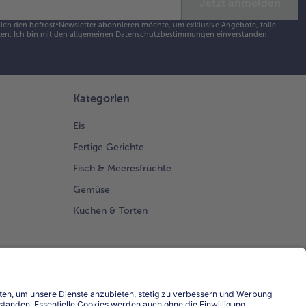
Jetzt anmelden
s ich den bofrost*Newsletter abonnieren möchte, um exklusive Angebote, tolle
en. Ich bin mit den
allgemeinen Datenschutzbestimmungen
einverstanden.
Kategorien
Eis
Fertige Gerichte
Fisch & Meeresfrüchte
Gemüse
Kuchen & Torten