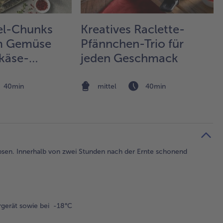
el-Chunks
Kreatives Raclette-
m Gemüse
Pfännchen-Trio für
käse-
jeden Geschmack
-Dip
40min
mittel
40min
Erbsen. Innerhalb von zwei Stunden nach der Ernte schonend
gerät sowie bei -18°C