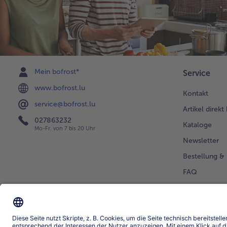
Mein bofrost*
Service
www.bofrost.lu
Kontakt
service@bofrost.lu
Artikel direkt
027863232
Kataloge
Mo-Fr. von 7 bis 20 Uhr
Newsletter
Bestellung & 
FAQ