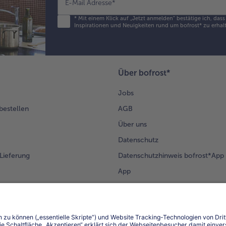
E-Mail Adresse
*
*
Mit einem Klick auf „Jetzt anmelden" bestätige ich, das
Inspirationen und Neuigkeiten rund um bofrost* zu erhalt
Über bofrost*
Jobs
 bestellen
AGB
Über uns
Datenschutz
Lieferung
Datenschutzhinweis bofrost*App
App
Compliance
Barrierefreiheit