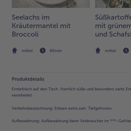
es
Seelachs im
Süßkartoff
Kräutermantel mit
mit grüne
Broccoli
und Schafs
Kürbiskern
mittel
60min
mittel
Produktdetails
Erntefrisch auf den Tisch. Herrlich süße und besonders zarte 
verarbeitet.
Verkehrsbezeichnung:
Erbsen extra zart. Tiefgefroren.
Aufbewahrung:
Aufbewahrung beim Verbraucher im ***-Gefrier