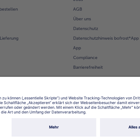
 bestellen
AGB
Über uns
Datenschutz
Lieferung
Datenschutzhinweis bofrost*App
App
Compliance
Barrierefreiheit