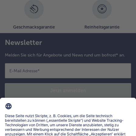
Geschmacksgarantie
Reinheitsgarantie
Newsletter
Melden Sie sich für Angebote und News rund um bofrost* an.
E-Mail Adresse
*
Jetzt anmelden
*
Mit einem Klick auf „Jetzt anmelden" bestätige ich, dass ich den
bofrost*Newsletter abonnieren möchte, um exklusive Angebote, tolle
Inspirationen und Neuigkeiten rund um bofrost* zu erhalten. Ich bin mit
den
allgemeinen Datenschutzbestimmungen
einverstanden.