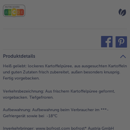
- 5 € beim Kauf von 7 Schlemmermenüs nach Wahl
teilen
pin it
Produktdetails
Heiß geliebt: lockeres Kartoffelpüree, aus ausgesuchten Kartoffeln
und guten Zutaten frisch zubereitet, außen besonders knusprig.
Fertig vorgebacken.
Verkehrsbezeichnung:
Aus frischem Kartoffelpüree geformt,
vorgebacken. Tiefgefroren.
Aufbewahrung:
Aufbewahrung beim Verbraucher im ***-
Gefriergerät sowie bei -18°C
Inverkehrbringer:
www.bofrost.com bofrost* Austria GmbH