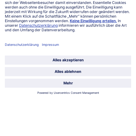
Mein bofrost*
www.bofrost.lu
service@bofrost.lu
027863232
Mo-Fr. von 7 bis 20 Uhr
Service
Über bofrost*
Kategorien