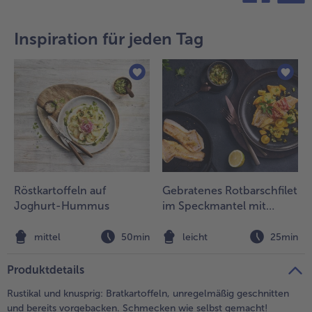
teilen
pin it
- 5 € beim Kauf von 7 Schlemmermenüs nach Wahl
Inspiration für jeden Tag
Röstkartoffeln auf
Gebratenes Rotbarschfilet
Joghurt-Hummus
im Speckmantel mit
Röstkartoffeln und
Gurken-Chutney
mittel
50min
leicht
25min
Produktdetails
Rustikal und knusprig: Bratkartoffeln, unregelmäßig geschnitten
und bereits vorgebacken. Schmecken wie selbst gemacht!