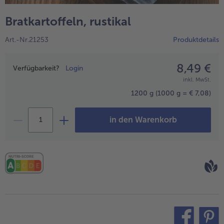
alle Wein & Spirituosen
alle BIO
Küchenutensilien
bofrost*free
Bratkartoffeln, rustikal
alle Küchenutensilien
alle bofrost*free
Kuchen & Torten
High Protein
Art.-Nr.21253
Produktdetails
alle Kuchen & Torten
alle High Protein
bofrost*plus.
alle bofrost*plus.
8,49 €
Preisangabe
Pflanzliche Alternativprodukte
Verfügbarkeit?
Login
inkl. MwSt.
alle Pflanzliche Alternativprodukte
Heißluftfritteuse
1200 g
(1000 g = € 7,08)
alle Heißluftfritteuse
in den Warenkorb