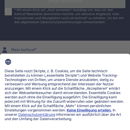
Jetzt anmelden
*
Mit einem Klick auf „Jetzt anmelden" bestätige ich, dass ich den
bofrost*Newsletter abonnieren möchte, um exklusive Angebote, tolle
Inspirationen und Neuigkeiten rund um bofrost* zu erhalten. Ich bin mit
den
allgemeinen Datenschutzbestimmungen
einverstanden.
Mein bofrost*
www.bofrost.lu
service@bofrost.lu
027863232
Mo-Fr. von 7 bis 20 Uhr
Service
Über bofrost*
Kategorien