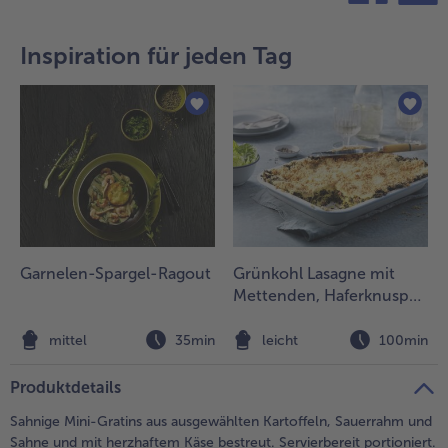
teilen
pin it
- 5 € beim Kauf von 7 Schlemmermenüs nach Wahl
Inspiration für jeden Tag
Garnelen-Spargel-Ragout
Grünkohl Lasagne mit
Mettenden, Haferknusper,
Kartoffelbechamel
mittel
35min
leicht
100min
Produktdetails
Sahnige Mini-Gratins aus ausgewählten Kartoffeln, Sauerrahm und
Sahne und mit herzhaftem Käse bestreut. Servierbereit portioniert.