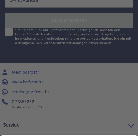
E-Mail Adresse
*
Jetzt anmelden
*
Mit einem Klick auf „Jetzt anmelden" bestätige ich, dass ich den
bofrost*Newsletter abonnieren möchte, um exklusive Angebote, tolle
Inspirationen und Neuigkeiten rund um bofrost* zu erhalten. Ich bin mit
den
allgemeinen Datenschutzbestimmungen
einverstanden.
Mein bofrost*
www.bofrost.lu
service@bofrost.lu
027863232
Mo-Fr. von 7 bis 20 Uhr
Service