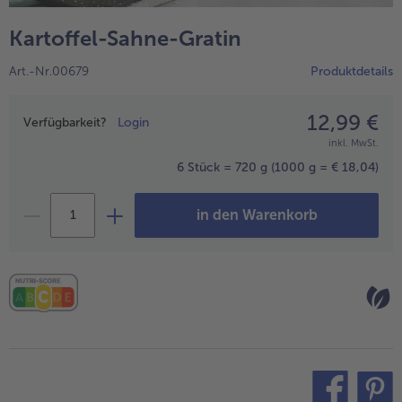
alle Wein & Spirituosen
alle BIO
Küchenutensilien
bofrost*free
Kartoffel-Sahne-Gratin
alle Küchenutensilien
alle bofrost*free
Kuchen & Torten
High Protein
Art.-Nr.00679
Produktdetails
alle Kuchen & Torten
alle High Protein
bofrost*plus.
alle bofrost*plus.
12,99 €
Preisangabe
Pflanzliche Alternativprodukte
Verfügbarkeit?
Login
inkl. MwSt.
alle Pflanzliche Alternativprodukte
Heißluftfritteuse
6 Stück = 720 g
(1000 g = € 18,04)
alle Heißluftfritteuse
in den Warenkorb