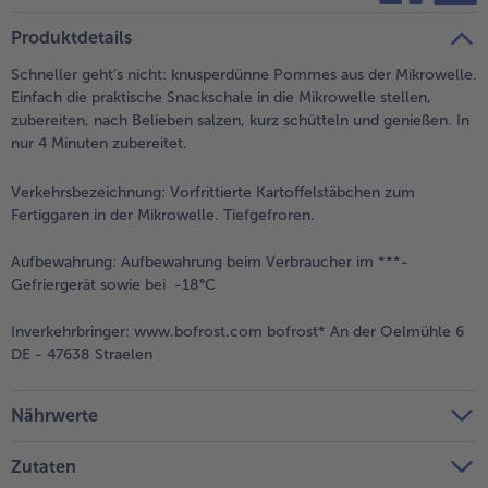
teilen
pin it
Produktdetails
- 5 € beim Kauf von 7 Schlemmermenüs nach Wahl
Schneller geht’s nicht: knusperdünne Pommes aus der Mikrowelle.
Einfach die praktische Snackschale in die Mikrowelle stellen,
zubereiten, nach Belieben salzen, kurz schütteln und genießen. In
nur 4 Minuten zubereitet.
Verkehrsbezeichnung:
Vorfrittierte Kartoffelstäbchen zum
Fertiggaren in der Mikrowelle. Tiefgefroren.
Aufbewahrung:
Aufbewahrung beim Verbraucher im ***-
Gefriergerät sowie bei -18°C
Inverkehrbringer:
www.bofrost.com bofrost* An der Oelmühle 6
DE - 47638 Straelen
Nährwerte
Zutaten