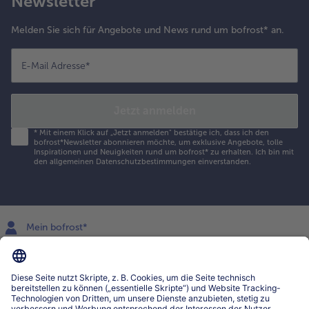
Newsletter
Melden Sie sich für Angebote und News rund um bofrost* an.
E-Mail Adresse
*
Jetzt anmelden
*
Mit einem Klick auf „Jetzt anmelden" bestätige ich, dass ich den
bofrost*Newsletter abonnieren möchte, um exklusive Angebote, tolle
Inspirationen und Neuigkeiten rund um bofrost* zu erhalten. Ich bin mit
den
allgemeinen Datenschutzbestimmungen
einverstanden.
Mein bofrost*
www.bofrost.lu
service@bofrost.lu
027863232
Mo-Fr. von 7 bis 20 Uhr