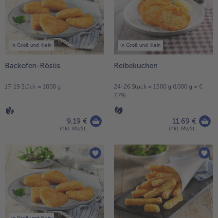
Liste.
alle Wein & Spirituosen
alle BIO
Küchenutensilien
bofrost*free
alle Küchenutensilien
alle bofrost*free
Kuchen & Torten
High Protein
alle Kuchen & Torten
alle High Protein
In Groß und Klein
In Groß und Klein
bofrost*plus.
alle bofrost*plus.
Backofen-Röstis
Reibekuchen
Pflanzliche Alternativprodukte
alle Pflanzliche Alternativprodukte
Heißluftfritteuse
17-19 Stück = 1000 g
24-26 Stück = 1500 g (1000 g = €
7,79)
alle Heißluftfritteuse
9,19 €
11,69 €
inkl. MwSt.
inkl. MwSt.
In Groß und Klein