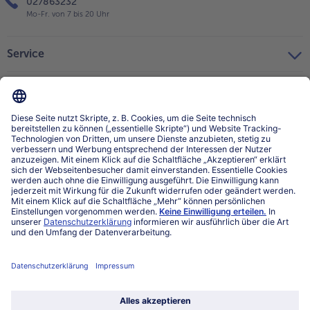
027863232
Mo-Fr. von 7 bis 20 Uhr
Service
Über bofrost*
Kategorien
Land / Sprache wählen