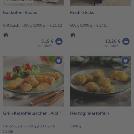
- 5 € beim Kauf von 7 Schlemmermenüs nach Wahl
Backofen-Röstis
Rösti-Sticks
6-8 Stück = 390 g (1000 g = € 13,31)
600 g (1000 g = € 17,15)
5,19 €
10,29 €
inkl. MwSt.
inkl. MwSt.
Grill-Kartoffeltaschen „Aioli"
Herzoginkartoffeln
18-22 Stück = 700 g (1000 g = €
1000 g
13,56)