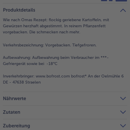
teilen
pin it
Produktdetails
- 5 € beim Kauf von 7 Schlemmermenüs nach Wahl
Wie nach Omas Rezept: flockig geriebene Kartoffeln, mit
Gewürzen herzhaft abgestimmt. In reinem Pflanzenfett
vorgebacken. Die schmecken nach mehr.
Verkehrsbezeichnung:
Vorgebacken. Tiefgefroren.
Aufbewahrung:
Aufbewahrung beim Verbraucher im ***-
Gefriergerät sowie bei -18°C
Inverkehrbringer:
www.bofrost.com bofrost* An der Oelmühle 6
DE - 47638 Straelen
Nährwerte
Zutaten
Zubereitung