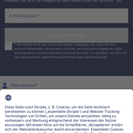
Melden Sie sich für Angebote und News rund um bofrost* an.
E-Mail Adresse
*
Jetzt anmelden
*
Mit einem Klick auf „Jetzt anmelden" bestätige ich, dass ich den
bofrost*Newsletter abonnieren möchte, um exklusive Angebote, tolle
Inspirationen und Neuigkeiten rund um bofrost* zu erhalten. Ich bin mit
den
allgemeinen Datenschutzbestimmungen
einverstanden.
Mein bofrost*
www.bofrost.lu
service@bofrost.lu
027863232
Mo-Fr. von 7 bis 20 Uhr