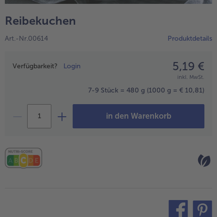
alle Wein & Spirituosen
alle BIO
Küchenutensilien
bofrost*free
Reibekuchen
alle Küchenutensilien
alle bofrost*free
Kuchen & Torten
High Protein
Art.-Nr.00614
Produktdetails
alle Kuchen & Torten
alle High Protein
bofrost*plus.
alle bofrost*plus.
5,19 €
Preisangabe
Pflanzliche Alternativprodukte
Verfügbarkeit?
Login
inkl. MwSt.
alle Pflanzliche Alternativprodukte
Heißluftfritteuse
7-9 Stück = 480 g
(1000 g = € 10,81)
alle Heißluftfritteuse
in den Warenkorb