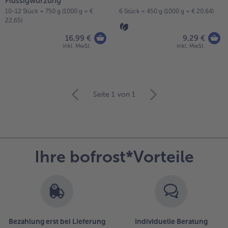
Flüssigwürzung
10-12 Stück = 750 g (1000 g = €
6 Stück = 450 g (1000 g = € 20,64)
- 5 € beim Kauf von 7 Schlemmermenüs nach Wahl
22,65)
16,99 €
9,29 €
inkl. MwSt.
inkl. MwSt.
weiter
Seite 1
von 1
mit
der
Artikel-
Übersicht.
Es
Ihre bofrost*Vorteile
befinden
sich
4
Artikel
in
der
Liste.
Bezahlung erst bei Lieferung
Individuelle Beratung