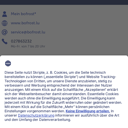
Mein bofrost*
www.bofrost.lu
service@bofrost.lu
027863232
Mo-Fr. von 7 bis 20 Uhr
Service
Über bofrost*
Kategorien