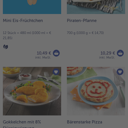
Liste.
alle Wein & Spirituosen
alle BIO
Küchenutensilien
bofrost*free
alle Küchenutensilien
alle bofrost*free
Kuchen & Torten
High Protein
Mini Eis-Früchtchen
Piraten-Pfanne
alle Kuchen & Torten
alle High Protein
bofrost*plus.
12 Stück = 480 ml (1000 ml = €
700 g (1000 g = € 14,70)
alle bofrost*plus.
21,85)
Pflanzliche Alternativprodukte
alle Pflanzliche Alternativprodukte
Heißluftfritteuse
10,49 €
10,29 €
alle Heißluftfritteuse
inkl. MwSt.
inkl. MwSt.
Gokkelchen mit 8%
Bärenstarke Pizza