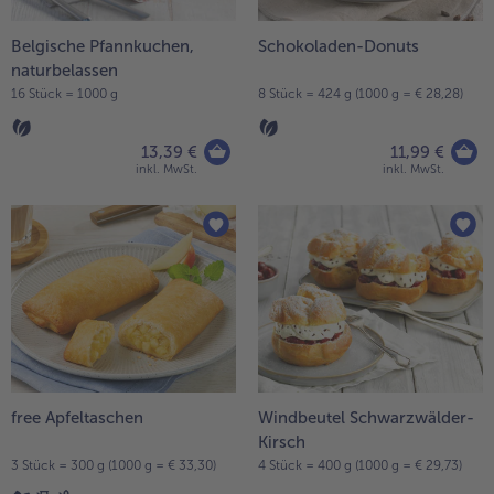
- 5 € beim Kauf von 7 Schlemmermenüs nach Wahl
Belgische Pfannkuchen,
Schokoladen-Donuts
naturbelassen
16 Stück = 1000 g
8 Stück = 424 g (1000 g = € 28,28)
13,39 €
11,99 €
inkl. MwSt.
inkl. MwSt.
free Apfeltaschen
Windbeutel Schwarzwälder-
Kirsch
3 Stück = 300 g (1000 g = € 33,30)
4 Stück = 400 g (1000 g = € 29,73)