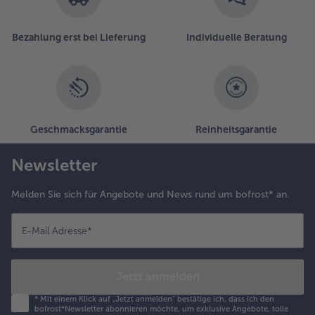
in
der
Liste.
Bezahlung erst bei Lieferung
Individuelle Beratung
Geschmacksgarantie
Reinheitsgarantie
Newsletter
Melden Sie sich für Angebote und News rund um bofrost* an.
E-Mail Adresse
*
Jetzt anmelden
*
Mit einem Klick auf „Jetzt anmelden" bestätige ich, dass ich den
bofrost*Newsletter abonnieren möchte, um exklusive Angebote, tolle