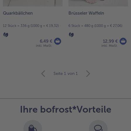
Quarkbällchen
Brüsseler Waffeln
12 Stück = 336 g (1000 g = € 19,32)
6 Stück = 480 g (1000 g = € 27,06)
6,49 €
12,99 €
inkl. MwSt.
inkl. MwSt.
weiter
Seite 1
von 1
mit
der
Artikel-
Übersicht.
Es
Ihre bofrost*Vorteile
befinden
sich
15
Artikel