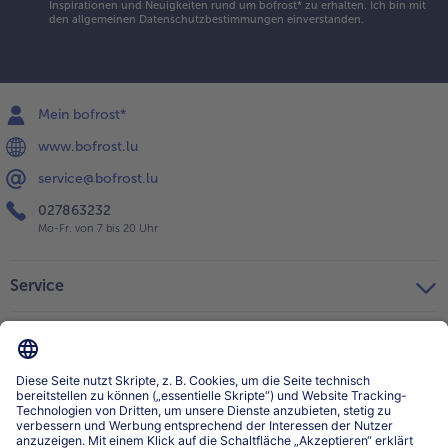
Inspirationen und Neuigkeiten rund um bofrost* zu erhalten. Ich bin mit
den
allgemeinen Datenschutzbestimmungen
einverstanden.
Mein bofrost*
www.bofrost.lu
service@bofrost.lu
027863232
Mo-Fr. von 7 bis 20 Uhr
Service
Über bofrost*
Kategorien