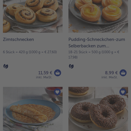
Liste.
alle Wein & Spirituosen
alle BIO
Küchenutensilien
bofrost*free
alle Küchenutensilien
alle bofrost*free
Kuchen & Torten
High Protein
alle Kuchen & Torten
alle High Protein
bofrost*plus.
alle bofrost*plus.
Zimtschnecken
Pudding-Schneckchen-zum
Pflanzliche Alternativprodukte
Selberbacken zum
alle Pflanzliche Alternativprodukte
Heißluftfritteuse
Selberbacken
6 Stück = 420 g (1000 g = € 27,60)
18-21 Stück = 500 g (1000 g = €
17,98)
alle Heißluftfritteuse
11,59 €
8,99 €
inkl. MwSt.
inkl. MwSt.