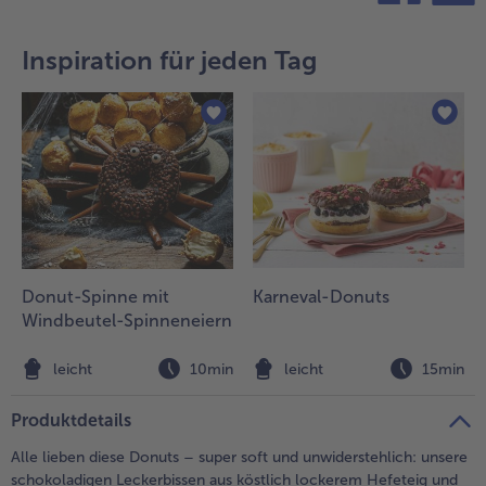
teilen
pin it
- 5 € beim Kauf von 7 Schlemmermenüs nach Wahl
Inspiration für jeden Tag
Donut-Spinne mit
Karneval-Donuts
Windbeutel-Spinneneiern
leicht
10min
leicht
15min
Produktdetails
Alle lieben diese Donuts – super soft und unwiderstehlich: unsere
schokoladigen Leckerbissen aus köstlich lockerem Hefeteig und