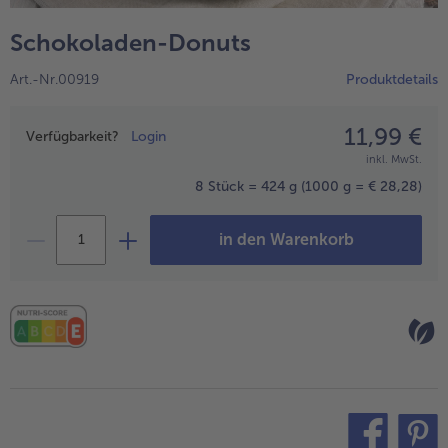
alle Wein & Spirituosen
alle BIO
Küchenutensilien
bofrost*free
Schokoladen-Donuts
alle Küchenutensilien
alle bofrost*free
Kuchen & Torten
High Protein
Art.-Nr.00919
Produktdetails
alle Kuchen & Torten
alle High Protein
bofrost*plus.
alle bofrost*plus.
11,99 €
Preisangabe
Pflanzliche Alternativprodukte
Verfügbarkeit?
Login
inkl. MwSt.
alle Pflanzliche Alternativprodukte
Heißluftfritteuse
8 Stück = 424 g
(1000 g = € 28,28)
alle Heißluftfritteuse
in den Warenkorb