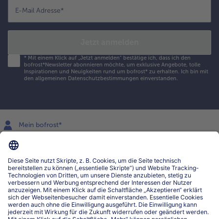
E-Mail Adresse
*
Jetzt anmelden
*
Mit einem Klick auf „Jetzt anmelden" bestätige ich, dass ich den
bofrost*Newsletter abonnieren möchte, um exklusive Angebote, tolle
Inspirationen und Neuigkeiten rund um bofrost* zu erhalten. Ich bin mit
den
allgemeinen Datenschutzbestimmungen
einverstanden.
Mein bofrost*
www.bofrost.lu
service@bofrost.lu
027863232
Mo-Fr. von 7 bis 20 Uhr
Service