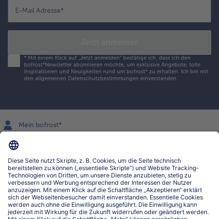
E-Mail Adresse
*
Jetzt anmelden
*
Mit einem Klick auf „Jetzt anmelden" bestätige ich, dass ich den
bofrost*Newsletter abonnieren möchte, um exklusive Angebote, tolle
Inspirationen und Neuigkeiten rund um bofrost* zu erhalten. Ich bin mit
den
allgemeinen Datenschutzbestimmungen
einverstanden.
Mein bofrost*
www.bofrost.lu
service@bofrost.lu
027863232
Mo-Fr. von 7 bis 20 Uhr
Service