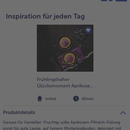
teilen
pin it
- 5 € beim Kauf von 7 Schlemmermenüs nach Wahl
Inspiration für jeden Tag
Frühlingshafter
Glücksmoment Aprikose-
Pfirsich
mittel
40min
Produktdetails
Genuss für Genießer: Fruchtig-süße Aprikosen-Pfirsich-Füllung
sorgt für gute Laune, auf feinem Mürbeteigboden, dekoriert mit