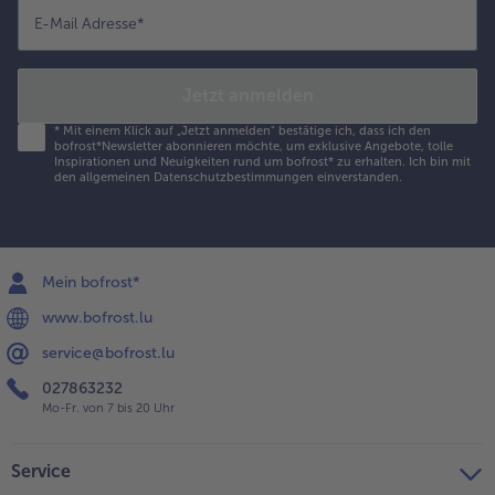
E-Mail Adresse
*
Jetzt anmelden
*
Mit einem Klick auf „Jetzt anmelden" bestätige ich, dass ich den
bofrost*Newsletter abonnieren möchte, um exklusive Angebote, tolle
Inspirationen und Neuigkeiten rund um bofrost* zu erhalten. Ich bin mit
den
allgemeinen Datenschutzbestimmungen
einverstanden.
Mein bofrost*
www.bofrost.lu
service@bofrost.lu
027863232
Mo-Fr. von 7 bis 20 Uhr
Service