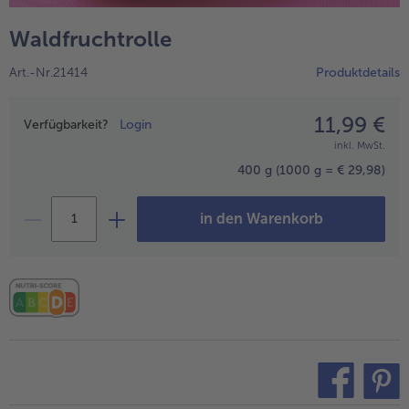
alle Wein & Spirituosen
alle BIO
Küchenutensilien
bofrost*free
Waldfruchtrolle
alle Küchenutensilien
alle bofrost*free
Kuchen & Torten
High Protein
Art.-Nr.21414
Produktdetails
alle Kuchen & Torten
alle High Protein
bofrost*plus.
alle bofrost*plus.
11,99 €
Preisangabe
Pflanzliche Alternativprodukte
Verfügbarkeit?
Login
inkl. MwSt.
alle Pflanzliche Alternativprodukte
Heißluftfritteuse
400 g
(1000 g = € 29,98)
alle Heißluftfritteuse
in den Warenkorb