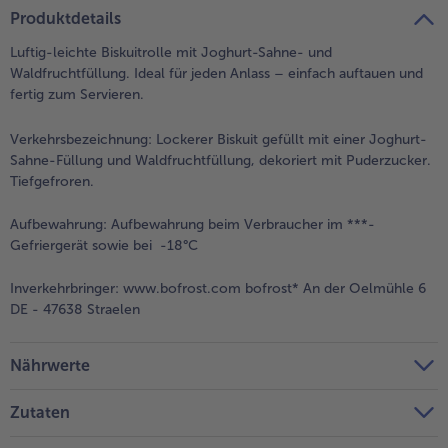
teilen
pin it
Produktdetails
- 5 € beim Kauf von 7 Schlemmermenüs nach Wahl
Luftig-leichte Biskuitrolle mit Joghurt-Sahne- und
Waldfruchtfüllung. Ideal für jeden Anlass – einfach auftauen und
fertig zum Servieren.
Verkehrsbezeichnung:
Lockerer Biskuit gefüllt mit einer Joghurt-
Sahne-Füllung und Waldfruchtfüllung, dekoriert mit Puderzucker.
Tiefgefroren.
Aufbewahrung:
Aufbewahrung beim Verbraucher im ***-
Gefriergerät sowie bei -18°C
Inverkehrbringer:
www.bofrost.com bofrost* An der Oelmühle 6
DE - 47638 Straelen
Nährwerte
Zutaten